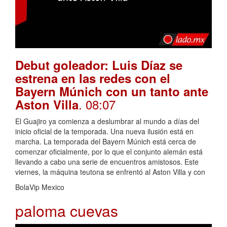
Debut goleador: Luis Díaz se
estrena en las redes con el
Bayern Múnich con un tanto ante
. 08:07
Aston Villa
El Guajiro ya comienza a deslumbrar al mundo a días del
inicio oficial de la temporada. Una nueva ilusión está en
marcha. La temporada del Bayern Múnich está cerca de
comenzar oficialmente, por lo que el conjunto alemán está
llevando a cabo una serie de encuentros amistosos. Este
viernes, la máquina teutona se enfrentó al Aston Villa y con
BolaVip Mexico
paloma cuevas