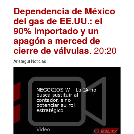
Dependencia de México
del gas de EE.UU.: el
90% importado y un
apagón a merced de
cierre de válvulas
. 20:20
Aristegui Noticias