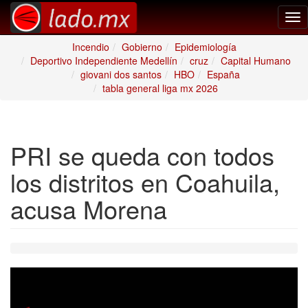
Tog
nav
Incendio
Gobierno
Epidemiología
Deportivo Independiente Medellín
cruz
Capital Humano
giovani dos santos
HBO
España
tabla general liga mx 2026
PRI se queda con todos
los distritos en Coahuila,
acusa Morena