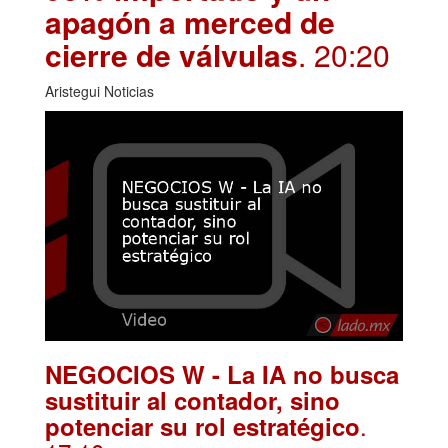
apagón a merced de
cierre de válvulas
. 20:20
Aristegui Noticias
NEGOCIOS W - La IA no busca
sustituir al contador, sino
.
potenciar su rol estratégico