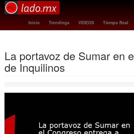
al-nassr - al ittihad
jonathan perez chivas
donde ver el super b
Inicio
Trendings
VIDEOS
Tiempo Real
La portavoz de Sumar en e
de Inquilinos