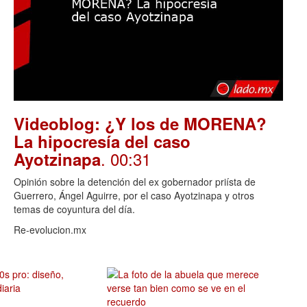
Videoblog: ¿Y los de MORENA?
La hipocresía del caso
. 00:31
Ayotzinapa
Opinión sobre la detención del ex gobernador priísta de
Guerrero, Ángel Aguirre, por el caso Ayotzinapa y otros
temas de coyuntura del día.
Re-evolucion.mx