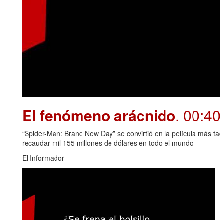
El fenómeno arácnido
. 00:4
“Spider-Man: Brand New Day” se convirtió en la película más t
recaudar mil 155 millones de dólares en todo el mundo
El Informador