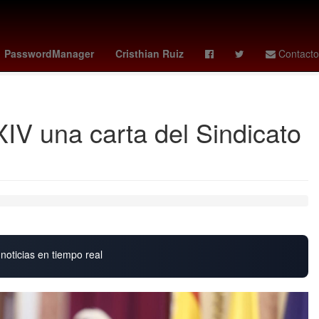
asuna
mariah carey
celta de vigo vs osasuna
celta vs osasuna
PasswordManager
Cristhian Ruiz
Contacto
IV una carta del Sindicato
noticias en tiempo real