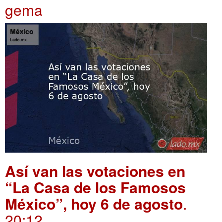
gema
Así van las votaciones en
“La Casa de los Famosos
México”, hoy 6 de agosto
.
20:12