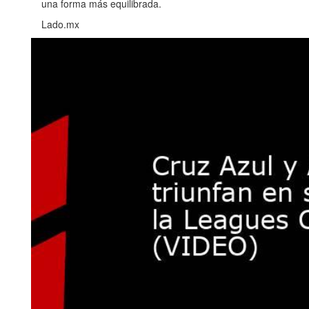
una forma más equilibrada.
Lado.mx