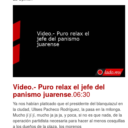
Video.- Puro relax el jefe del
.06:30
panismo juarense
Ya nos habían platicado que el presidente del blanquiazul en
la ciudad, Ulises Pacheco Rodríguez, la pasa en la milonga.
Mucho jí jí jí, mucho ja ja ja, y poca, si no es que nada, de la
operación partidista necesaria para hacer al menos cosquillas
a los dueños de la plaza, los morenos