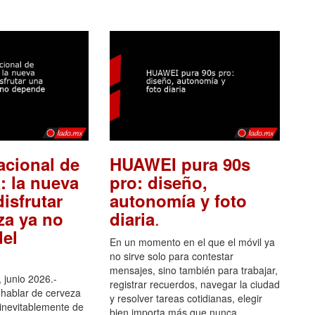
acional de
HUAWEI pura 90s
: la nueva
pro: diseño,
isfrutar
autonomía y foto
.
za ya no
diaria
el
En un momento en el que el móvil ya
no sirve solo para contestar
mensajes, sino también para trabajar,
 junio 2026.-
registrar recuerdos, navegar la ciudad
hablar de cerveza
y resolver tareas cotidianas, elegir
 inevitablemente de
bien importa más que nunca.