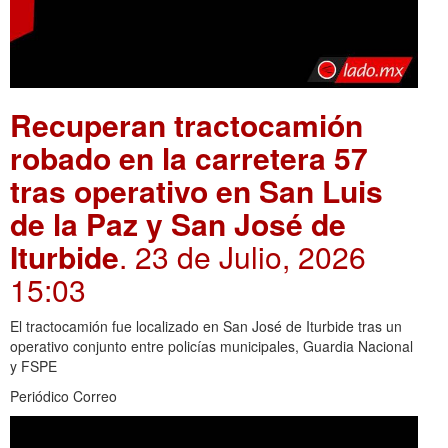
Recuperan tractocamión
robado en la carretera 57
tras operativo en San Luis
de la Paz y San José de
Iturbide
. 23 de Julio, 2026
15:03
El tractocamión fue localizado en San José de Iturbide tras un
operativo conjunto entre policías municipales, Guardia Nacional
y FSPE
Periódico Correo