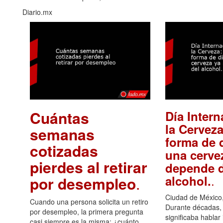
Diario.mx
Cuántas
Día Intern
la Cerveza
semanas
forma de d
cotizadas
una cerve
pierdes al retirar
depende d
.
alcohol.
por desempleo
.
Ciudad de México,
Cuando una persona solicita un retiro
Durante décadas, 
por desempleo, la primera pregunta
significaba hablar
casi siempre es la misma: ¿cuánto