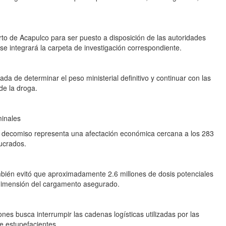
rto de Acapulco para ser puesto a disposición de las autoridades
y se integrará la carpeta de investigación correspondiente.
da de determinar el peso ministerial definitivo y continuar con las
 de la droga.
minales
l decomiso representa una afectación económica cercana a los 283
lucrados.
mbién evitó que aproximadamente 2.6 millones de dosis potenciales
la dimensión del cargamento asegurado.
nes busca interrumpir las cadenas logísticas utilizadas por las
de estupefacientes.