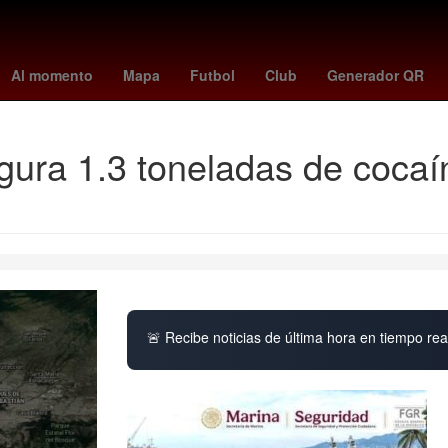
santos
deportivo - sporting gijón
Marc Cucurella
suspension de c
Al momento
Mapa
Futbol
Club
Generador QR
ura 1.3 toneladas de cocaín
🚨 Recibe noticias de última hora en tiempo real