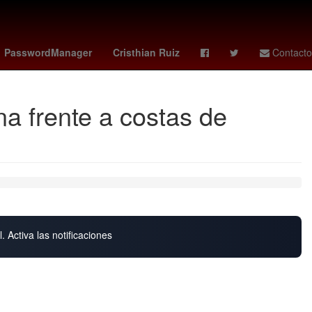
lases 10 de noviembre
Sebastián Marroquín
Rusia
PasswordManager
Cristhian Ruiz
Contacto
a frente a costas de
. Activa las notificaciones