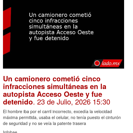
Un camionero cometió cinco
infracciones simultáneas en la
autopista Acceso Oeste y fue
. 23 de Julio, 2026 15:30
detenido
El hombre iba por el carril incorrecto, excedía la velocidad
máxima permitida, usaba el celular, no tenía puesto el cinturón
de seguridad y no se veía la patente trasera
Infobae