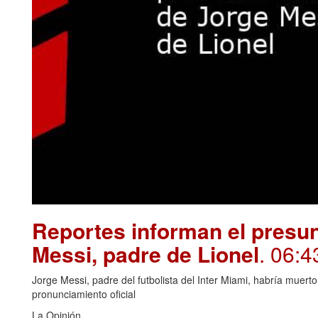
Reportes informan el presun
Messi, padre de Lionel
. 06:4
Jorge Messi, padre del futbolista del Inter Miami, habría muert
pronunciamiento oficial
La Opinión