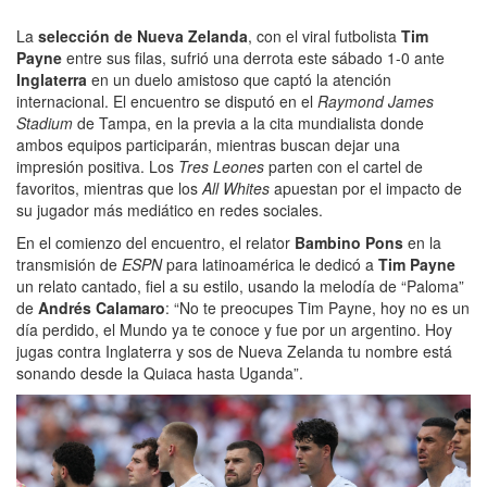
La
selección de Nueva Zelanda
, con el viral futbolista
Tim
Payne
entre sus filas, sufrió una derrota este sábado 1-0 ante
Inglaterra
en un duelo amistoso que captó la atención
internacional. El encuentro se disputó en el
Raymond James
Stadium
de Tampa, en la previa a la cita mundialista donde
ambos equipos participarán, mientras buscan dejar una
impresión positiva. Los
Tres Leones
parten con el cartel de
favoritos, mientras que los
All Whites
apuestan por el impacto de
su jugador más mediático en redes sociales.
En el comienzo del encuentro, el relator
Bambino Pons
en la
transmisión de
ESPN
para latinoamérica le dedicó a
Tim Payne
un relato cantado, fiel a su estilo, usando la melodía de “Paloma”
de
Andrés Calamaro
: “No te preocupes Tim Payne, hoy no es un
día perdido, el Mundo ya te conoce y fue por un argentino. Hoy
jugas contra Inglaterra y sos de Nueva Zelanda tu nombre está
sonando desde la Quiaca hasta Uganda”.