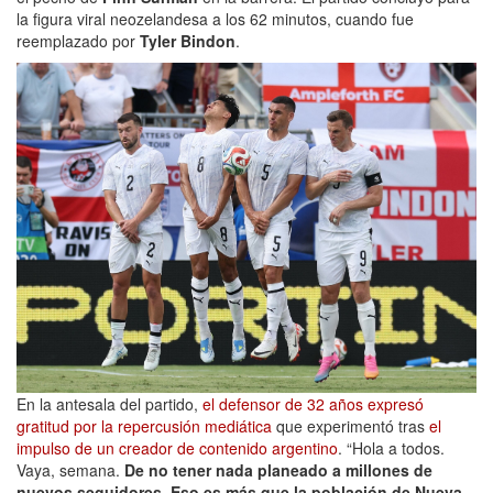
la figura viral neozelandesa a los 62 minutos, cuando fue
reemplazado por
Tyler Bindon
.
En la antesala del partido,
el defensor de 32 años expresó
gratitud por la repercusión mediática
que experimentó tras
el
impulso de un creador de contenido argentino
. “Hola a todos.
Vaya, semana.
De no tener nada planeado a millones de
nuevos seguidores. Eso es más que la población de Nueva