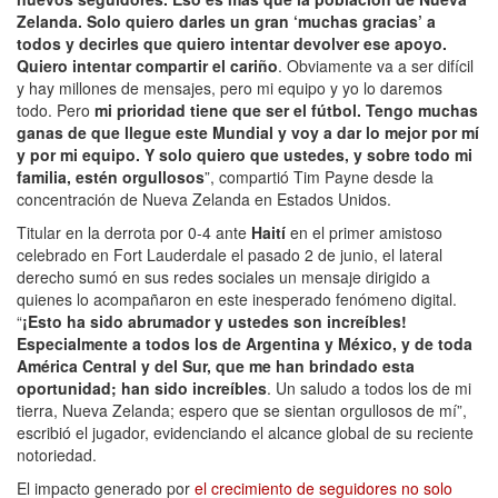
Zelanda. Solo quiero darles un gran ‘muchas gracias’ a
todos y decirles que quiero intentar devolver ese apoyo.
Quiero intentar compartir el cariño
. Obviamente va a ser difícil
y hay millones de mensajes, pero mi equipo y yo lo daremos
todo. Pero
mi prioridad tiene que ser el fútbol. Tengo muchas
ganas de que llegue este Mundial y voy a dar lo mejor por mí
y por mi equipo. Y solo quiero que ustedes, y sobre todo mi
familia, estén orgullosos
”, compartió Tim Payne desde la
concentración de Nueva Zelanda en Estados Unidos.
Titular en la derrota por 0-4 ante
Haití
en el primer amistoso
celebrado en Fort Lauderdale el pasado 2 de junio, el lateral
derecho sumó en sus redes sociales un mensaje dirigido a
quienes lo acompañaron en este inesperado fenómeno digital.
“
¡Esto ha sido abrumador y ustedes son increíbles!
Especialmente a todos los de Argentina y México, y de toda
América Central y del Sur, que me han brindado esta
oportunidad; han sido increíbles
. Un saludo a todos los de mi
tierra, Nueva Zelanda; espero que se sientan orgullosos de mí”,
escribió el jugador, evidenciando el alcance global de su reciente
notoriedad.
El impacto generado por
el crecimiento de seguidores no solo