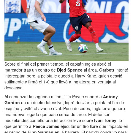
Sobre el final del primer tiempo, el capitán inglés abrió el
marcador tras un centro de
Djed Spence
al área.
Garbett
intentó
interceptar, pero la pelota le quedó a Harry Kane, quien desvió
sutilmente y firmó el 1-0 que llevó a Inglaterra en ventaja al
descanso.
Al comenzar la segunda mitad, Tim Payne superó a
Antony
Gordon
en un duelo defensivo, logró desviar la pelota al tiro de
esquina y evitó el avance rival. Poco después, Inglaterra generó
una nueva llegada que pasó cerca del arco. El defensor
neozelandés cometió una infracción leve sobre
Ivan Toney
, lo
que permitió a
Reece James
ejecutar un tiro libre que impactó en
el pecho de
Finn Surman
en la barrera. El partido concluyó para