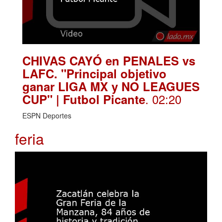
CHIVAS CAYÓ en PENALES vs
LAFC. "Principal objetivo
ganar LIGA MX y NO LEAGUES
. 02:20
CUP" | Futbol Picante
ESPN Deportes
feria