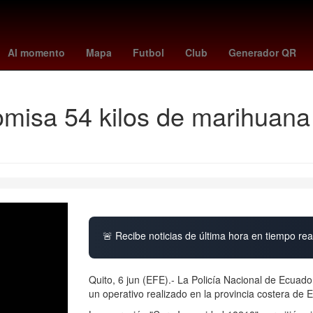
orena
2024
Derecho
Aguascalientes
Senador
Nueva York
Al momento
Mapa
Futbol
Club
Generador QR
misa 54 kilos de marihuana 
🚨 Recibe noticias de última hora en tiempo real
Quito, 6 jun (EFE).- La Policía Nacional de Ecuad
un operativo realizado en la provincia costera de E