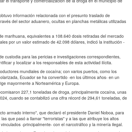
r el transporte y comercialización de la droga en el municipio de
e obtuvo información relacionada con el presunto traslado de
 través del sector aduanero, ocultas en planchas metálicas utilizadas
s de marihuana, equivalentes a 108.640 dosis retiradas del mercado
ales por un valor estimado de 42.098 dólares, indicó la institución -
 custodia para las pericias e investigaciones correspondientes,
ificar y localizar a los responsables de esta actividad ilícita.
oductores mundiales de cocaína; con varios puertos, como los
larizada, Ecuador se ha convertido -en los últimos años- en un
dirige mayormente a Norteamérica y Europa.
ecomisaron 227,1 toneladas de droga, principalmente cocaína, unas
24, cuando se contabilizó una cifra récord de 294,61 toneladas, de
cto armado interno", que declaró el presidente Daniel Noboa, para
 las que pasó a llamar "terroristas" y a las que atribuye los altos
 vinculados -principalmente- con el narcotráfico y la minería ilegal.