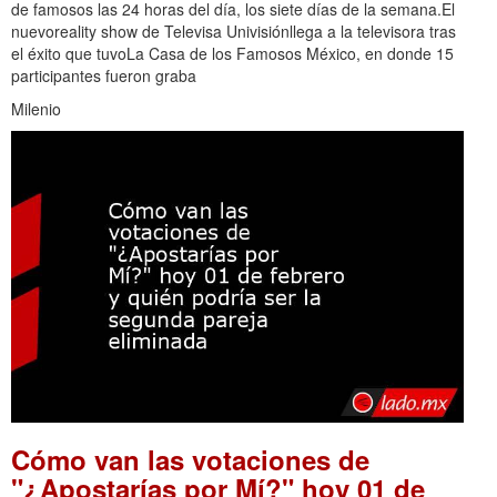
de famosos las 24 horas del día, los siete días de la semana.El
nuevoreality show de Televisa Univisiónllega a la televisora tras
el éxito que tuvoLa Casa de los Famosos México, en donde 15
participantes fueron graba
Milenio
Cómo van las votaciones de
"¿Apostarías por Mí?" hoy 01 de