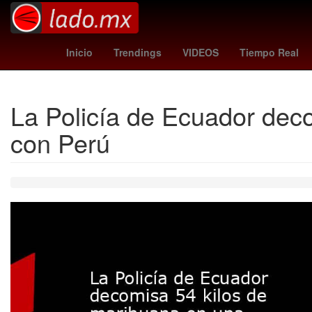
Gobierno
Argentina
M
Inicio
Trendings
VIDEOS
Tiempo Real
La Policía de Ecuador deco
con Perú