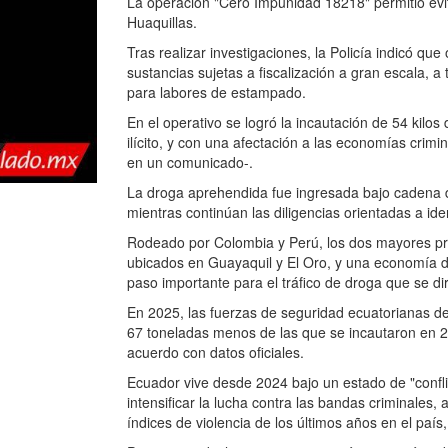
La operación "Cero Impunidad 18218" permitió evita
Huaquillas.
Tras realizar investigaciones, la Policía indicó qu
sustancias sujetas a fiscalización a gran escala, a
para labores de estampado.
En el operativo se logró la incautación de 54 kilo
ilícito, y con una afectación a las economías crimin
en un comunicado-.
La droga aprehendida fue ingresada bajo cadena de
mientras continúan las diligencias orientadas a ident
Rodeado por Colombia y Perú, los dos mayores pr
ubicados en Guayaquil y El Oro, y una economía do
paso importante para el tráfico de droga que se 
En 2025, las fuerzas de seguridad ecuatorianas d
67 toneladas menos de las que se incautaron en 20
acuerdo con datos oficiales.
Ecuador vive desde 2024 bajo un estado de "confli
intensificar la lucha contra las bandas criminales, a
índices de violencia de los últimos años en el país,