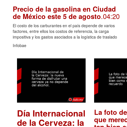
Precio de la gasolina en Ciudad
.04:20
de México este 5 de agosto
El costo de los carburantes en el país depende de varios
factores, entre ellos los costos de referencia, la carga
impositiva y los gastos asociados a la logística de traslado
Infobae
Día Internacional
La foto de
que merec
de la Cerveza: la
tan bien 