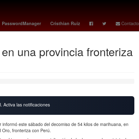
G7 paises
27 de marzo
PasswordManager
Cristhian Ruiz
Contacto
en una provincia fronteriza
. Activa las notificaciones
or informó este sábado del decomiso de 54 kilos de marihuana, en
l Oro, fronteriza con Perú.