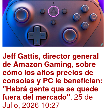
Jeff Gattis, director general
de Amazon Gaming, sobre
cómo los altos precios de
consolas y PC le benefician:
"Habrá gente que se quede
fuera del mercado"
. 25 de
Julio, 2026 10:27