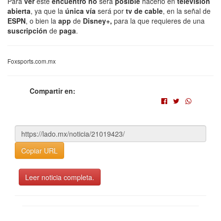
Para
ver
este
encuentro no
será
posible
hacerlo en
televisión
abierta
, ya que la
única vía
será por
tv de cable
, en la señal de
ESPN
, o bien la
app
de
Disney+,
para la que requieres de una
suscripción
de
paga
.
Foxsports.com.mx
Compartir en:
Copiar URL
Leer noticia completa.