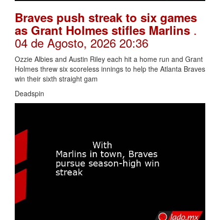
Braves push streak to six games
.
as Grant Holmes stifles Marlins
04 de Agosto, 2026 20:36
Ozzie Albies and Austin Riley each hit a home run and Grant
Holmes threw six scoreless innings to help the Atlanta Braves
win their sixth straight gam
Deadspin