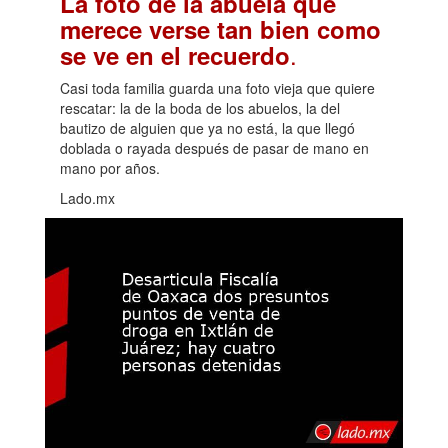
La foto de la abuela que
merece verse tan bien como
.
se ve en el recuerdo
Casi toda familia guarda una foto vieja que quiere
rescatar: la de la boda de los abuelos, la del
bautizo de alguien que ya no está, la que llegó
doblada o rayada después de pasar de mano en
mano por años.
Lado.mx