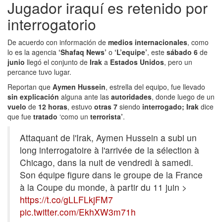
Jugador iraquí es retenido por
interrogatorio
De acuerdo con información de
medios internacionales
, como
lo es la agencia
‘Shafaq News’
o
‘L’equipe’
, este
sábado 6
de
junio
llegó el conjunto de
Irak
a
Estados Unidos
, pero un
percance tuvo lugar.
Reportan que
Aymen Hussein
, estrella del equipo, fue llevado
sin explicación
alguna ante las
autoridades
, donde luego de un
vuelo
de
12 horas
, estuvo
otras 7
siendo
interrogado; Irak
dice
que fue
tratado
‘como un
terrorista’
.
Attaquant de l'Irak, Aymen Hussein a subi un
long interrogatoire à l'arrivée de la sélection à
Chicago, dans la nuit de vendredi à samedi.
Son équipe figure dans le groupe de la France
à la Coupe du monde, à partir du 11 juin >
https://t.co/gLLFLkjFM7
pic.twitter.com/EkhXW3m71h