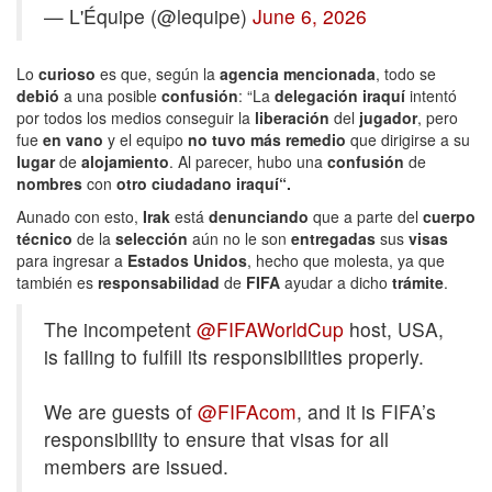
— L'Équipe (@lequipe)
June 6, 2026
Lo
curioso
es que, según la
agencia mencionada
, todo se
debió
a una posible
confusión
: “La
delegación iraquí
intentó
por todos los medios conseguir la
liberación
del
jugador
, pero
fue
en vano
y el equipo
no tuvo más remedio
que dirigirse a su
lugar
de
alojamiento
. Al parecer, hubo una
confusión
de
nombres
con
otro ciudadano iraquí“.
Aunado con esto,
Irak
está
denunciando
que a parte del
cuerpo
técnico
de la
selección
aún no le son
entregadas
sus
visas
para ingresar a
Estados Unidos
, hecho que molesta, ya que
también es
responsabilidad
de
FIFA
ayudar a dicho
trámite
.
The incompetent
@FIFAWorldCup
host, USA,
is failing to fulfill its responsibilities properly.
We are guests of
@FIFAcom
, and it is FIFA’s
responsibility to ensure that visas for all
members are issued.