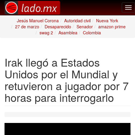
Tog
nav
Jesús Manuel Corona
Autoridad civil
Nueva York
27 de marzo
Desaparecido
Senador
amazon prime
swag 2
Asamblea
Colombia
Irak llegó a Estados
Unidos por el Mundial y
retuvieron a jugador por 7
horas para interrogarlo