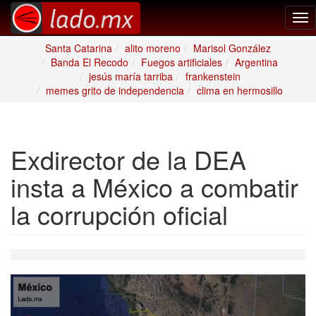
Tog
nav
Santa Catarina
alito moreno
Marisol González
Banda El Recodo
Fuegos artificiales
Argentina
jesús maría tarriba
frankenstein
memes grito de independencia
clima en hermosillo
Exdirector de la DEA
insta a México a combatir
la corrupción oficial