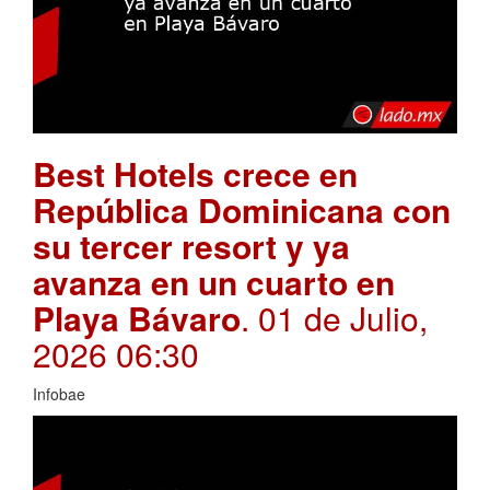
Best Hotels crece en
República Dominicana con
su tercer resort y ya
avanza en un cuarto en
Playa Bávaro
. 01 de Julio,
2026 06:30
Infobae