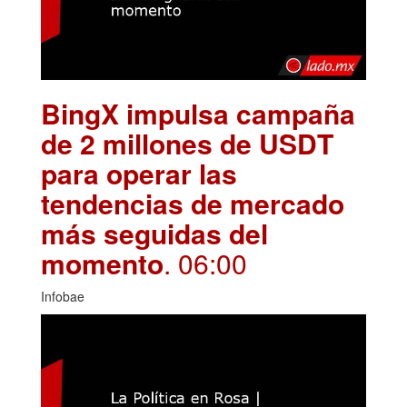
BingX impulsa campaña
de 2 millones de USDT
para operar las
tendencias de mercado
más seguidas del
momento
. 06:00
Infobae