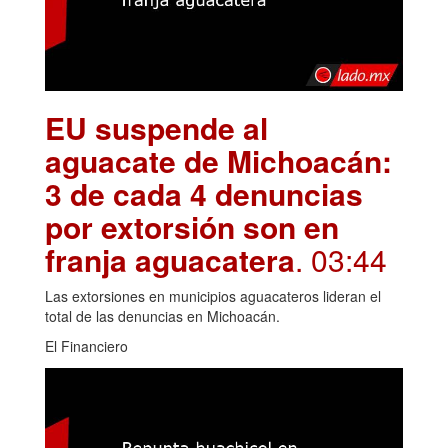
EU suspende al
aguacate de Michoacán:
3 de cada 4 denuncias
por extorsión son en
franja aguacatera
. 03:44
Las extorsiones en municipios aguacateros lideran el
total de las denuncias en Michoacán.
El Financiero