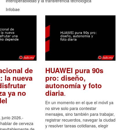
interoperabilidad y la transferencia tecnológica
Infobae
acional de
HUAWEI pura 90s
: la nueva
pro: diseño,
isfrutar
autonomía y foto
.
za ya no
diaria
el
En un momento en el que el móvil ya
no sirve solo para contestar
mensajes, sino también para trabajar,
 junio 2026.-
registrar recuerdos, navegar la ciudad
hablar de cerveza
y resolver tareas cotidianas, elegir
 inevitablemente de