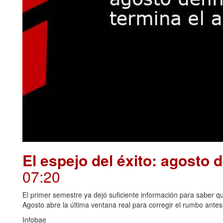
El espejo del éxito: agosto 
07:20
El primer semestre ya dejó suficiente información para saber qué
Agosto abre la última ventana real para corregir el rumbo antes 
Infobae