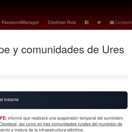
Argentina
Rosario
kenedy
PasswordManager
Cristhian Ruiz
Contacto
pe y comunidades de Ures
al instante
FE
) informó que realizará una suspensión temporal del suministro
 Opodepe, así como en tres comunidades rurales del municipio de
nto y mejora de la infraestructura eléctrica.