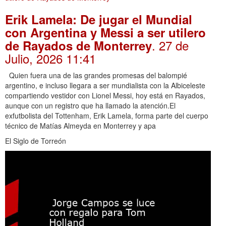
Erik Lamela: De jugar el Mundial
con Argentina y Messi a ser utilero
. 27 de
de Rayados de Monterrey
Julio, 2026 11:41
Quien fuera una de las grandes promesas del balompié
argentino, e incluso llegara a ser mundialista con la Albiceleste
compartiendo vestidor con Lionel Messi, hoy está en Rayados,
aunque con un registro que ha llamado la atención.El
exfutbolista del Tottenham, Erik Lamela, forma parte del cuerpo
técnico de Matías Almeyda en Monterrey y apa
El Siglo de Torreón