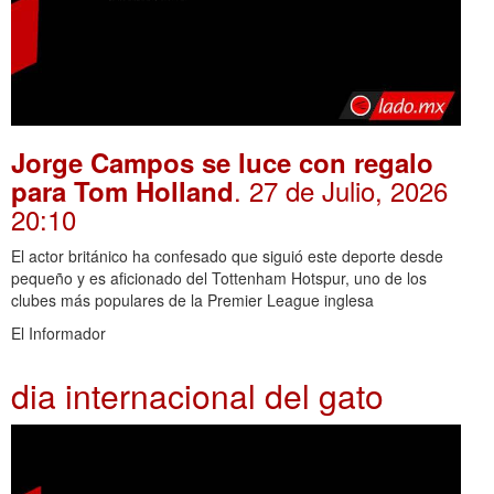
Jorge Campos se luce con regalo
. 27 de Julio, 2026
para Tom Holland
20:10
El actor británico ha confesado que siguió este deporte desde
pequeño y es aficionado del Tottenham Hotspur, uno de los
clubes más populares de la Premier League inglesa
El Informador
dia internacional del gato