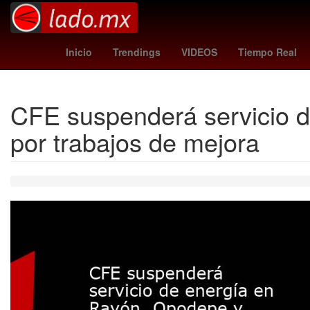
artificial intelligence
Ezra Mil
Inicio
Trendings
VIDEOS
Tiempo Real
CFE suspenderá servicio 
por trabajos de mejora