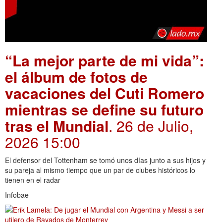
“La mejor parte de mi vida”:
el álbum de fotos de
vacaciones del Cuti Romero
mientras se define su futuro
tras el Mundial
. 26 de Julio,
2026 15:00
El defensor del Tottenham se tomó unos días junto a sus hijos y
su pareja al mismo tiempo que un par de clubes históricos lo
tienen en el radar
Infobae