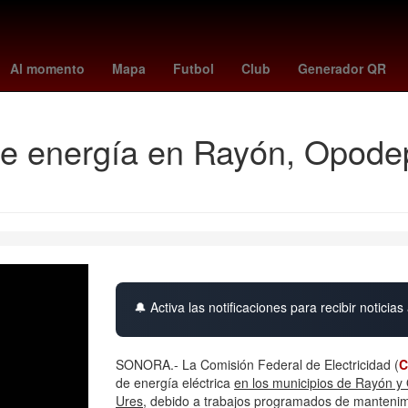
ler
Aguascalientes
27 de marzo
Incendio
Gobierno
2024
Al momento
Mapa
Futbol
Club
Generador QR
de energía en Rayón, Opode
🔔 Activa las notificaciones para recibir noticias 
SONORA.- La Comisión Federal de Electricidad (
C
de energía eléctrica
en los municipios de Rayón y
Ures
, debido a trabajos programados de mantenimie