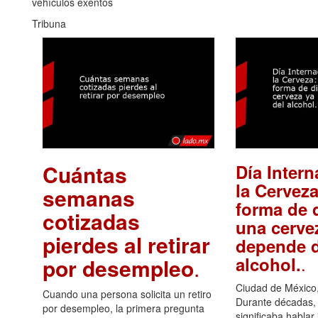
vehículos exentos
Tribuna
Cuántas
Día Intern
la Cerveza
semanas
forma de d
cotizadas
una cerve
pierdes al retirar
depende d
.
alcohol.
por desempleo
.
Ciudad de México,
Cuando una persona solicita un retiro
Durante décadas, 
por desempleo, la primera pregunta
significaba hablar