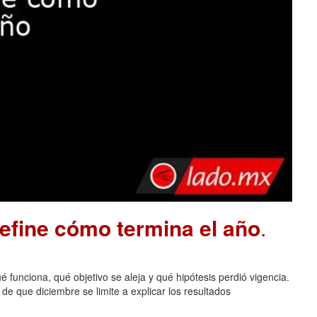
define cómo termina el año
.
 funciona, qué objetivo se aleja y qué hipótesis perdió vigencia.
de que diciembre se limite a explicar los resultados