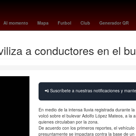
talia Jimenez
Venezolanos
Senador
psv - fortuna sittard
Star
Al momento
Mapa
Futbol
Club
Generador QR
oviliza a conductores en el 
📲 Suscríbete a nuestras notificaciones y mante
En medio de la intensa lluvia registrada durante 
volcó sobre el bulevar Adolfo López Mateos, a la 
quienes circulaban por la zona.
De acuerdo con los primeros reportes, el vehículo
presuntamente se impactara contra la base de un 