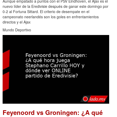
Aunque empatado a puntos con el PSV Eindhoven, el Ajax es el
nuevo líder de la Eredivisie después de ganar este domingo por
0-2 al Fortuna Sittard. El criterio de desempate en el
campeonato neerlandés son los goles en enfrentamientos
directos y el Ajax
Mundo Deportivo
Feyenoord vs Groningen: ¿A qué