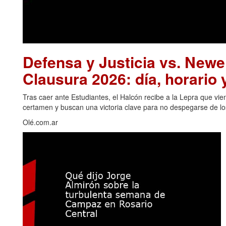
Defensa y Justicia vs. Newel
Clausura 2026: día, horario 
Tras caer ante Estudiantes, el Halcón recibe a la Lepra que v
certamen y buscan una victoria clave para no despegarse de los
Olé.com.ar