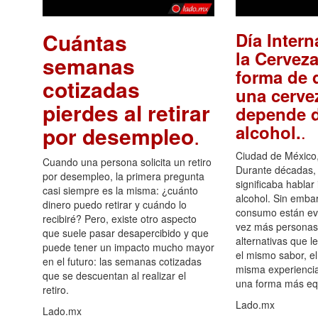
Cuántas
Día Intern
la Cerveza
semanas
forma de d
cotizadas
una cerve
pierdes al retirar
depende d
.
alcohol.
por desempleo
.
Ciudad de México,
Cuando una persona solicita un retiro
Durante décadas, 
por desempleo, la primera pregunta
significaba hablar
casi siempre es la misma: ¿cuánto
alcohol. Sin embar
dinero puedo retirar y cuándo lo
consumo están ev
recibiré? Pero, existe otro aspecto
vez más personas
que suele pasar desapercibido y que
alternativas que l
puede tener un impacto mucho mayor
el mismo sabor, el
en el futuro: las semanas cotizadas
misma experiencia
que se descuentan al realizar el
una forma más equ
retiro.
Lado.mx
Lado.mx