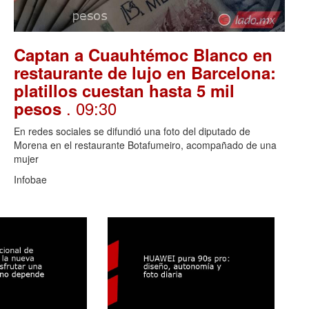
Captan a Cuauhtémoc Blanco en
restaurante de lujo en Barcelona:
platillos cuestan hasta 5 mil
. 09:30
pesos
En redes sociales se difundió una foto del diputado de
Morena en el restaurante Botafumeiro, acompañado de una
mujer
Infobae