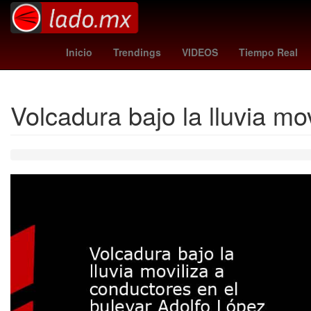
Valencia
Voleibol
fulham - newcastle
Na
Inicio
Trendings
VIDEOS
Tiempo Real
Volcadura bajo la lluvia m