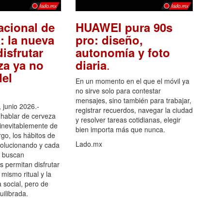
acional de
HUAWEI pura 90s
: la nueva
pro: diseño,
isfrutar
autonomía y foto
.
za ya no
diaria
el
En un momento en el que el móvil ya
no sirve solo para contestar
mensajes, sino también para trabajar,
 junio 2026.-
registrar recuerdos, navegar la ciudad
hablar de cerveza
y resolver tareas cotidianas, elegir
 inevitablemente de
bien importa más que nunca.
go, los hábitos de
Lado.mx
olucionando y cada
 buscan
es permitan disfrutar
 mismo ritual y la
 social, pero de
ilibrada.