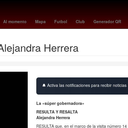
ético mineiro
Quino
hora
Manchester United
lluvia de estrella
Al momento
Mapa
Futbol
Club
Generador QR
Alejandra Herrera
🔔 Activa las notificaciones para recibir noticias 
La «súper gobernadora»
RESULTA Y RESALTA
Alejandra Herrera
RESULTA que, en el marco de la visita número 14 