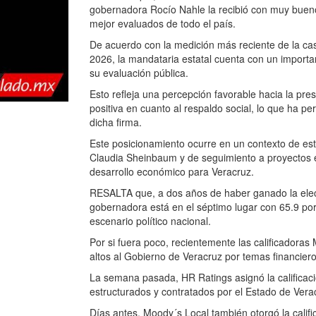
gobernadora Rocío Nahle la recibió con muy buenos
mejor evaluados de todo el país.
De acuerdo con la medición más reciente de la c
2026, la mandataria estatal cuenta con un importa
su evaluación pública.
Esto refleja una percepción favorable hacia la pres
positiva en cuanto al respaldo social, lo que ha p
dicha firma.
Este posicionamiento ocurre en un contexto de es
Claudia Sheinbaum y de seguimiento a proyectos es
desarrollo económico para Veracruz.
RESALTA que, a dos años de haber ganado la elecc
gobernadora está en el séptimo lugar con 65.9 por 
escenario político nacional.
Por si fuera poco, recientemente las calificadora
altos al Gobierno de Veracruz por temas financiero
La semana pasada, HR Ratings asignó la calificaci
estructurados y contratados por el Estado de Ver
Días antes, Moody´s Local también otorgó la califi