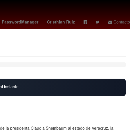
s hoy
GTA VI
Spider-Man
Neymar
Seth Rollins
PasswordManager
Cristhian Ruiz
Contacto
al instante
de la presidenta Claudia Sheinbaum al estado de Veracruz, la