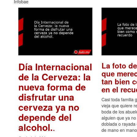
Infobae
Día Internacional
La foto de
que merec
de la Cerveza: la
tan bien 
nueva forma de
en el rec
disfrutar una
Casi toda familia 
cerveza ya no
vieja que quiere re
boda de los abuelo
depende del
alguien que ya no 
alcohol.
.
doblada o rayada
de mano en mano 