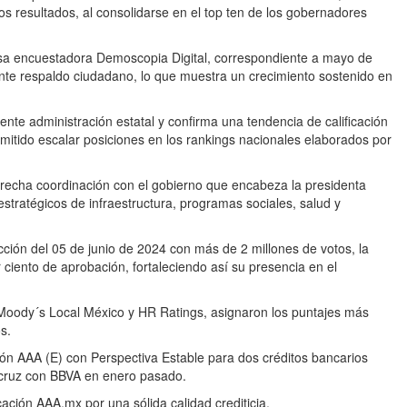
 resultados, al consolidarse en el top ten de los gobernadores
asa encuestadora Demoscopia Digital, correspondiente a mayo de
nte respaldo ciudadano, lo que muestra un crecimiento sostenido en
ente administración estatal y confirma una tendencia de calificación
ermitido escalar posiciones en los rankings nacionales elaborados por
trecha coordinación con el gobierno que encabeza la presidenta
tratégicos de infraestructura, programas sociales, salud y
ión del 05 de junio de 2024 con más de 2 millones de votos, la
ciento de aprobación, fortaleciendo así su presencia en el
s Moody´s Local México y HR Ratings, asignaron los puntajes más
s.
ón AAA (E) con Perspectiva Estable para dos créditos bancarios
acruz con BBVA en enero pasado.
cación AAA.mx por una sólida calidad crediticia.