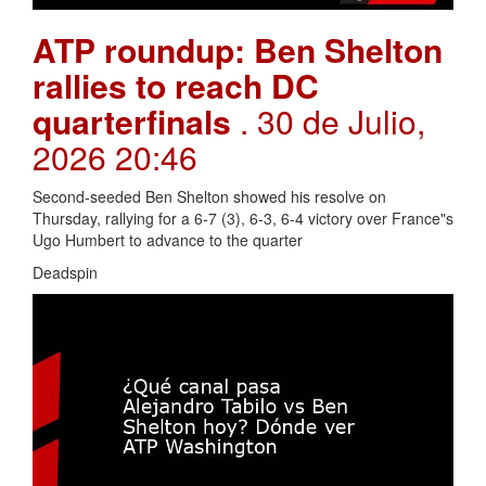
ATP roundup: Ben Shelton
rallies to reach DC
quarterfinals
. 30 de Julio,
2026 20:46
Second-seeded Ben Shelton showed his resolve on
Thursday, rallying for a 6-7 (3), 6-3, 6-4 victory over France"s
Ugo Humbert to advance to the quarter
Deadspin