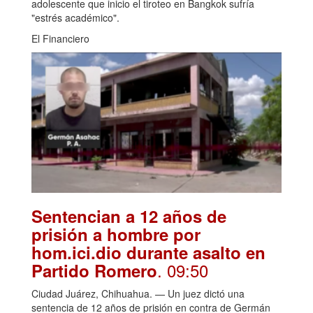
adolescente que inicio el tiroteo en Bangkok sufría
"estrés académico".
El Financiero
Sentencian a 12 años de
prisión a hombre por
hom.ici.dio durante asalto en
. 09:50
Partido Romero
Ciudad Juárez, Chihuahua. — Un juez dictó una
sentencia de 12 años de prisión en contra de Germán