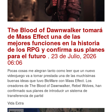
The Blood of Dawnwalker tomará
de Mass Effect una de las
mejores funciones en la historia
de los RPG y confirma sus planes
. 23 de Julio, 2026
para el futuro
06:06
Pocas cosas me alegran tanto como leer que un nuevo
videojuego va a tomar prestada una de las muchísimas
buenas ideas que tuvo BioWare con Mass Effect. Los
creadores de The Blood of Dawnwalker, Rebel Wolves, han
confirmado sus planes de introducir un sistema de
transferencia de partid
Vida Extra