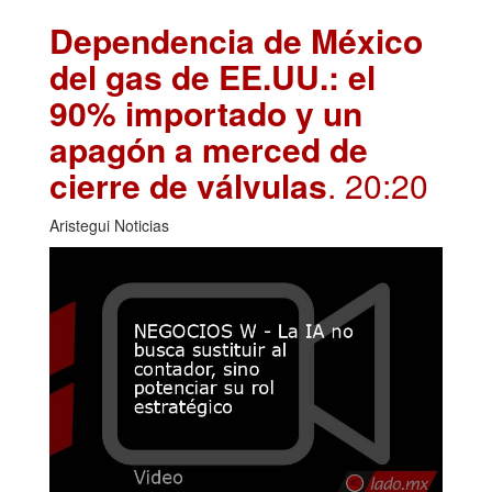
Dependencia de México
del gas de EE.UU.: el
90% importado y un
apagón a merced de
cierre de válvulas
. 20:20
Aristegui Noticias