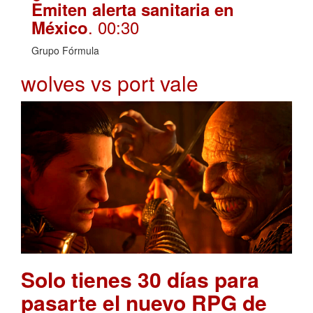
Emiten alerta sanitaria en
. 00:30
México
Grupo Fórmula
wolves vs port vale
Solo tienes 30 días para
pasarte el nuevo RPG de