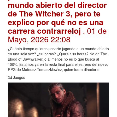
mundo abierto del director
de The Witcher 3, pero te
explico por qué no es una
carrera contrarreloj
. 01 de
Mayo, 2026 22:08
¿Cuánto tiempo quieres pasarte jugando a un mundo abierto
en una sola vez? ¿20 horas? ¿Quizá 100 horas? No en The
Blood of Dawnwalker, o al menos no es lo que busca al
100%. Estamos ya en la recta final para el estreno del nuevo
RPG de Mateusz Tomaszkiewicz, quien fuera director d
3d Juegos