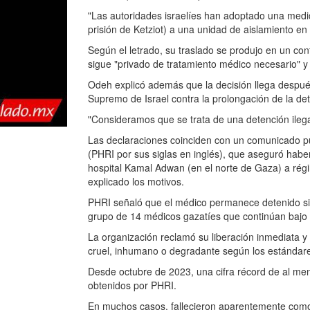
"Las autoridades israelíes han adoptado una medida
prisión de Ketziot) a una unidad de aislamiento e
Según el letrado, su traslado se produjo en un con
sigue "privado de tratamiento médico necesario" 
Odeh explicó además que la decisión llega despué
Supremo de Israel contra la prolongación de la de
"Consideramos que se trata de una detención ilega
Las declaraciones coinciden con un comunicado p
(PHRI por sus siglas en inglés), que aseguró haber 
hospital Kamal Adwan (en el norte de Gaza) a régi
explicado los motivos.
PHRI señaló que el médico permanece detenido si
grupo de 14 médicos gazatíes que continúan bajo c
La organización reclamó su liberación inmediata y 
cruel, inhumano o degradante según los estándare
Desde octubre de 2023, una cifra récord de al me
obtenidos por PHRI.
En muchos casos, fallecieron aparentemente como 