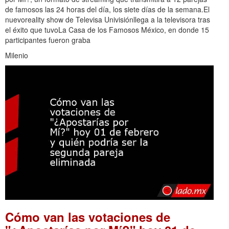
de famosos las 24 horas del día, los siete días de la semana.El
nuevoreality show de Televisa Univisiónllega a la televisora tras
el éxito que tuvoLa Casa de los Famosos México, en donde 15
participantes fueron graba
Milenio
Cómo van las votaciones de