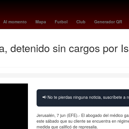
orena
2024
Derecho
Aguascalientes
Senador
Nueva York
Al momento
Mapa
Futbol
Club
Generador QR
, detenido sin cargos por I
📢 No te pierdas ninguna noticia, suscríbete a n
Jerusalén, 7 jun (EFE).- El abogado del médico ga
este sábado que su cliente se encuentra en régimen
medida que calificó de represalia.