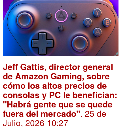
Jeff Gattis, director general
de Amazon Gaming, sobre
cómo los altos precios de
consolas y PC le benefician:
"Habrá gente que se quede
fuera del mercado"
. 25 de
Julio, 2026 10:27