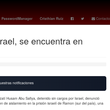
G7 paises
27 de marzo
PasswordManager
Cristhian Ruiz
Contacto
srael, se encuentra en
uestras notificaciones
zatí Husam Abu Safiya, detenido sin cargos por Israel, denunció
 de aislamiento en la prisión israelí de Ramon (sur del país), una