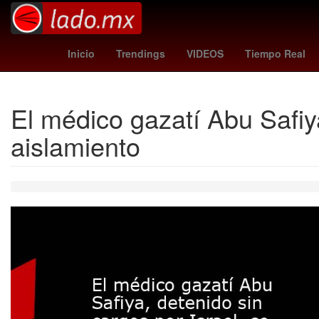
Gobierno
Argentina
M
Inicio
Trendings
VIDEOS
Tiempo Real
El médico gazatí Abu Safiya
aislamiento