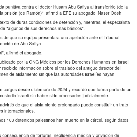
 punitiva contra el doctor Husam Abu Safiya al transferirlo (de la
n la prisión (de Ramón)", afirmó a EFE su abogado, Naser Odeh.
texto de duras condiciones de detención y, mientras, el especialista
y de "algunos de sus derechos más básicos".
s de que su equipo presentara una apelación ante el Tribunal
tención de Abu Safiya.
l", afirmó el abogado.
ublicado por la ONG Médicos por los Derechos Humanos en Israel
recibido información sobre el traslado del antiguo director del
men de aislamiento sin que las autoridades israelíes hayan
n cargos desde diciembre de 2024 y recordó que forma parte de un
ustodia israelí sin haber sido procesados judicialmente.
advirtió de que el aislamiento prolongado puede constituir un trato
s internacionales.
nos 103 detenidos palestinos han muerto en la cárcel, según datos
consecuencia de torturas, negligencia médica y privación de