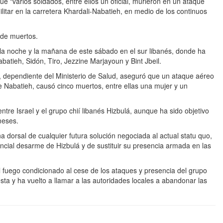
ue "varios soldados, entre ellos un oficial, murieron en un ataque
ilitar en la carretera Khardali-Nabatieh, en medio de los continuos
s de muertos.
 la noche y la mañana de este sábado en el sur libanés, donde ha
batieh, Sidón, Tiro, Jezzine Marjayoun y Bint Jbeil.
 dependiente del Ministerio de Salud, aseguró que un ataque aéreo
o de Nabatieh, causó cinco muertos, entre ellas una mujer y un
 entre Israel y el grupo chií libanés Hizbulá, aunque ha sido objetivo
meses.
 dorsal de cualquier futura solución negociada al actual statu quo,
cial desarme de Hizbulá y de sustituir su presencia armada en las
el fuego condicionado al cese de los ataques y presencia del grupo
esta y ha vuelto a llamar a las autoridades locales a abandonar las