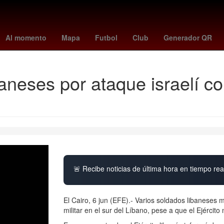
rterame
Rogelio Funes Mori
España
Temporada
mexico vs
Al momento
Mapa
Futbol
Club
Generador QR
neses por ataque israelí con
🚨 Recibe noticias de última hora en tiempo real
El Cairo, 6 jun (EFE).- Varios soldados libaneses 
militar en el sur del Líbano, pese a que el Ejército 