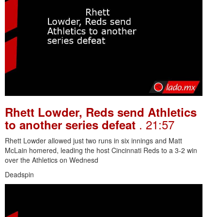
Rhett Lowder, Reds send Athletics
. 21:57
to another series defeat
Rhett Lowder allowed just two runs in six innings and Matt
McLain homered, leading the host Cincinnati Reds to a 3-2 win
over the Athletics on Wednesd
Deadspin