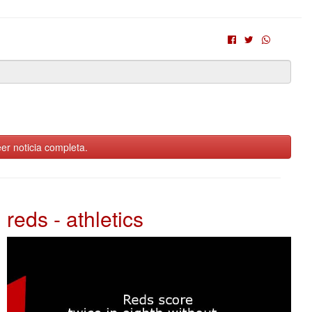
er noticia completa.
reds - athletics