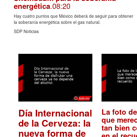
.08:20
energética
Hay cuatro puntos que México deberá de seguir para obtener
la soberanía energética sobre el gas natural.
SDP Noticias
Día Internacional
La foto de
que merec
de la Cerveza: la
tan bien 
nueva forma de
en el rec