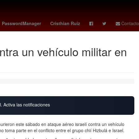
charlotte fc - pumas
Denuncia
Cohete
PasswordManager
Cristhian Ruiz
Contacto
tra un vehículo militar en
. Activa las notificaciones
murieron este sábado en ataque aéreo israelí contra un vehículo
no toma parte en el conflicto entre el grupo chií Hizbulá e Israel.