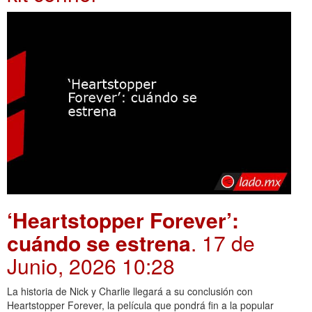
‘Heartstopper Forever’:
cuándo se estrena
. 17 de
Junio, 2026 10:28
La historia de Nick y Charlie llegará a su conclusión con
Heartstopper Forever, la película que pondrá fin a la popular