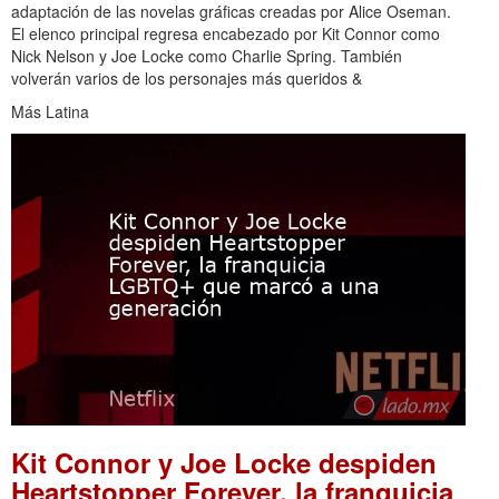
adaptación de las novelas gráficas creadas por Alice Oseman.
El elenco principal regresa encabezado por Kit Connor como
Nick Nelson y Joe Locke como Charlie Spring. También
volverán varios de los personajes más queridos &
Más Latina
Kit Connor y Joe Locke despiden
Heartstopper Forever, la franquicia