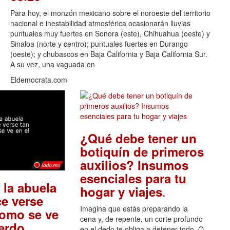
Para hoy, el monzón mexicano sobre el noroeste del territorio
nacional e inestabilidad atmosférica ocasionarán lluvias
puntuales muy fuertes en Sonora (este), Chihuahua (oeste) y
Sinaloa (norte y centro); puntuales fuertes en Durango
(oeste); y chubascos en Baja California y Baja California Sur.
A su vez, una vaguada en
Eldemocrata.com
¿Qué debe tener un
botiquín de primeros
auxilios? Insumos
esenciales para tu
 la abuela
.
hogar y viajes
e verse
Imagina que estás preparando la
como se ve
cena y, de repente, un corte profundo
.
uerdo
en el dedo te obliga a detener todo. O