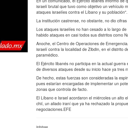
En un comunicado, el Ejército libanés informó de q
israelí brutal que tuvo como objetivo un vehículo m
ataques israelíes contra el Líbano y su población".
La institución castrense, no obstante, no dio cifra
Los ataques israelíes no han cesado a lo largo de
habido ataques en casi todos sus distritos como Na
Anoche, el Centro de Operaciones de Emergencia,
israelí contra la localidad de Zibdin, en el distrit
paramédico.
El Ejército libanés no participa en la actual guerra
de diversos ataques desde su inicio hace ya tres 
De hecho, estas fuerzas son consideradas la espina
pues estarían encargadas de implementar un poten
zonas que controla de facto.
El Líbano e Israel acordaron el miércoles un alto 
chií, un aliado iraní que ya ha rechazado la propu
negociaciones.EFE
Infobae