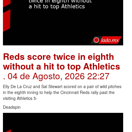
Reds score twice in eighth
without a hit to top Athletics
. 04 de Agosto, 2026 22:27
Elly De La Cruz and Sal Stewart scored on a pair of wild pitches
in the eighth inning to help the Cincinnati Reds rally past the
visiting Athletics 5-
Deadspin