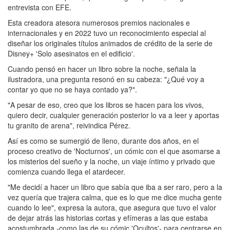
entrevista con EFE.
Esta creadora atesora numerosos premios nacionales e
internacionales y en 2022 tuvo un reconocimiento especial al
diseñar los originales títulos animados de crédito de la serie de
Disney+ 'Solo asesinatos en el edificio'.
Cuando pensó en hacer un libro sobre la noche, señala la
ilustradora, una pregunta resonó en su cabeza: "¿Qué voy a
contar yo que no se haya contado ya?".
"A pesar de eso, creo que los libros se hacen para los vivos,
quiero decir, cualquier generación posterior lo va a leer y aportas
tu granito de arena", reivindica Pérez.
Así es como se sumergió de lleno, durante dos años, en el
proceso creativo de 'Nocturnos', un cómic con el que asomarse a
los misterios del sueño y la noche, un viaje íntimo y privado que
comienza cuando llega el atardecer.
"Me decidí a hacer un libro que sabía que iba a ser raro, pero a la
vez quería que trajera calma, que es lo que me dice mucha gente
cuando lo lee", expresa la autora, que asegura que tuvo el valor
de dejar atrás las historias cortas y efímeras a las que estaba
acostumbrada -como las de su cómic 'Ocultos'- para centrarse en