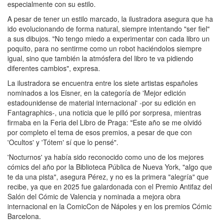
especialmente con su estilo.
A pesar de tener un estilo marcado, la ilustradora asegura que ha
ido evolucionando de forma natural, siempre intentando "ser fiel"
a sus dibujos. "No tengo miedo a experimentar con cada libro un
poquito, para no sentirme como un robot haciéndolos siempre
igual, sino que también la atmósfera del libro te va pidiendo
diferentes cambios", expresa.
La ilustradora se encuentra entre los siete artistas españoles
nominados a los Eisner, en la categoría de 'Mejor edición
estadounidense de material internacional' -por su edición en
Fantagraphics-, una noticia que le pilló por sorpresa, mientras
firmaba en la Feria del Libro de Praga: "Este año se me olvidó
por completo el tema de esos premios, a pesar de que con
'Ocultos' y 'Tótem' sí que lo pensé".
'Nocturnos' ya había sido reconocido como uno de los mejores
cómics del año por la Biblioteca Pública de Nueva York, "algo que
te da una pista", asegura Pérez, y no es la primera "alegría" que
recibe, ya que en 2025 fue galardonada con el Premio Antifaz del
Salón del Cómic de Valencia y nominada a mejora obra
internacional en la ComicCon de Nápoles y en los premios Cómic
Barcelona.