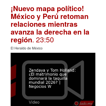
¡Nuevo mapa político!
México y Perú retoman
relaciones mientras
avanza la derecha en la
región
. 23:50
El Heraldo de México