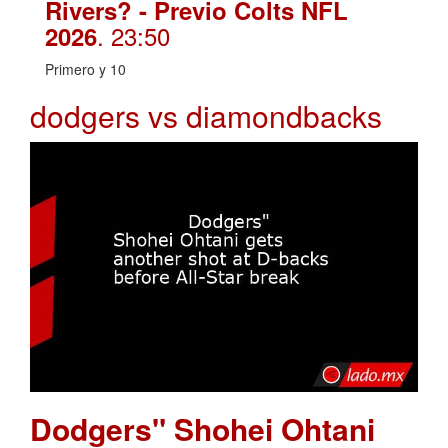
Rivers? - Previo Colts NFL
. 23:50
2026
Primero y 10
dodgers vs diamondbacks
Dodgers" Shohei Ohtani