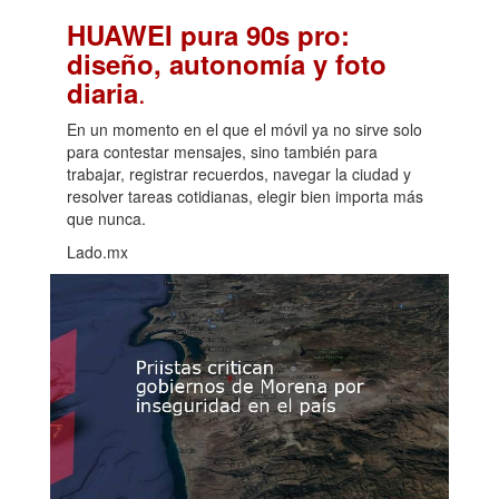
HUAWEI pura 90s pro:
diseño, autonomía y foto
.
diaria
En un momento en el que el móvil ya no sirve solo
para contestar mensajes, sino también para
trabajar, registrar recuerdos, navegar la ciudad y
resolver tareas cotidianas, elegir bien importa más
que nunca.
Lado.mx