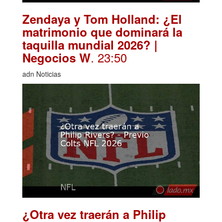
Zendaya y Tom Holland: ¿El
matrimonio que dominará la
taquilla mundial 2026? |
. 23:50
Negocios W
adn Noticias
¿Otra vez traerán a Philip