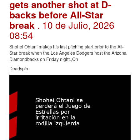
gets another shot at D-
backs before All-Star
break
. 10 de Julio, 2026
08:54
Shohei Ohtani makes his last pitching start prior to the All-
Star break when the Los Angeles Dodgers host the Arizona
Diamondbacks on Friday night.,Oh
Deadspin