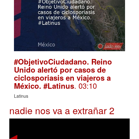
#ObjetivoCiudadano. Reino
Unido alertó por casos de
ciclosporiasis en viajeros a
. 03:10
México. #Latinus
Latinus
nadie nos va a extrañar 2