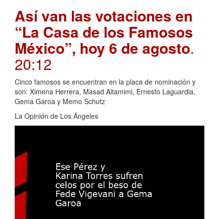
Así van las votaciones en
“La Casa de los Famosos
México”, hoy 6 de agosto
.
20:12
Cinco famosos se encuentran en la placa de nominación y
son: Ximena Herrera, Masad Altamimi, Ernesto Laguardia,
Gema Garoa y Memo Schutz
La Opinión de Los Ángeles