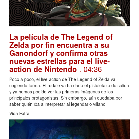
La película de The Legend of
Zelda por fin encuentra a su
Ganondorf y confirma otras
nuevas estrellas para el live-
. 04:36
action de Nintendo
Poco a poco, el live-action de The Legend of Zelda va
cogiendo forma. El rodaje ya ha dado el pistoletazo de salida
y ya hemos podido ver las primeras imágenes de los
principales protagonistas. Sin embargo, aún quedaba por
saber quién iba a interpretar al legendario villano
Vida Extra