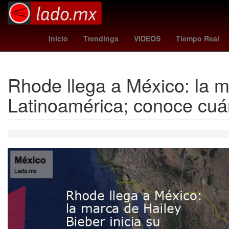
Chignahuapan
Argentina
Brasil
Puebla de Zaragoz
Inicio
Trendings
VIDEOS
Tiempo Real
Rhode llega a México: la m
Latinoamérica; conoce cu