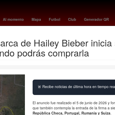
a
ia virus
deportivo cali - pasto
trail blazers - pacers
toluca vs 
Al momento
Mapa
Futbol
Club
Generador QR
arca de Hailey Bieber inicia
ándo podrás comprarla
🚨 Recibe noticias de última hora en tiempo real
El anuncio fue realizado el 5 de junio de 2026 y f
que también contempla la entrada de la firma a 
República Checa, Portugal, Rumania y Suiza
.