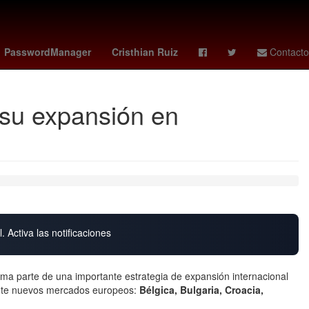
santos
Comisión Nacional Forestal
Germán Berterame
PasswordManager
Cristhian Ruiz
Contacto
 su expansión en
. Activa las notificaciones
orma parte de una importante estrategia de expansión internacional
siete nuevos mercados europeos:
Bélgica, Bulgaria, Croacia,