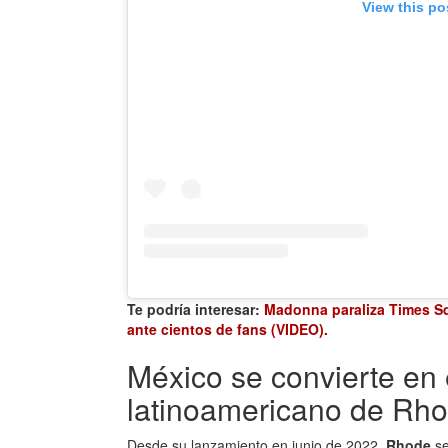
View this po
Te podría interesar:
Madonna paraliza Times Sq
ante cientos de fans (VIDEO)
.
México se convierte en
latinoamericano de Rh
Desde su lanzamiento en junio de 2022,
Rhode
se