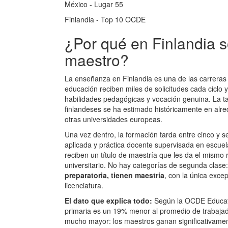
México - Lugar 55
Finlandia - Top 10 OCDE
¿Por qué en Finlandia 
maestro?
La enseñanza en Finlandia es una de las carreras 
educación reciben miles de solicitudes cada cicl
habilidades pedagógicas y vocación genuina. La t
finlandeses se ha estimado históricamente en alr
otras universidades europeas.
Una vez dentro, la formación tarda entre cinco y 
aplicada y práctica docente supervisada en escuela
reciben un título de maestría que les da el mism
universitario. No hay categorías de segunda clase
preparatoria, tienen maestría
, con la única exce
licenciatura.
El dato que explica todo:
Según la OCDE Educatio
primaria es un 19% menor al promedio de trabajado
mucho mayor: los maestros ganan significativamen