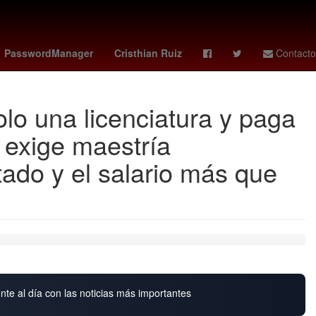
ew vs. cincinnati
España
Agresión
Los Mochis
PasswordManager
Cristhian Ruiz
Contacto
lo una licenciatura y paga
 exige maestría
tado y el salario más que
nte al día con las noticias más importantes