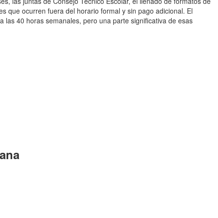
ses, las juntas de Consejo Técnico Escolar, el llenado de formatos de
des que ocurren fuera del horario formal y sin pago adicional. El
 las 40 horas semanales, pero una parte significativa de esas
mana