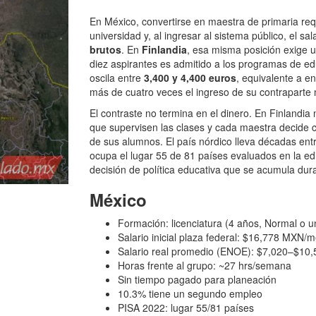
En México, convertirse en maestra de primaria req
universidad y, al ingresar al sistema público, el sal
brutos
. En
Finlandia
, esa misma posición exige u
diez aspirantes es admitido a los programas de e
oscila entre
3,400 y 4,400 euros
, equivalente a e
más de cuatro veces el ingreso de su contraparte
El contraste no termina en el dinero. En Finlandi
que supervisen las clases y cada maestra decide c
de sus alumnos. El país nórdico lleva décadas ent
ocupa el lugar 55 de 81 países evaluados en la edi
decisión de política educativa que se acumula dur
México
Formación: licenciatura (4 años, Normal o u
Salario inicial plaza federal: $16,778 MXN/
Salario real promedio (ENOE): $7,020–$10
Horas frente al grupo: ~27 hrs/semana
Sin tiempo pagado para planeación
10.3% tiene un segundo empleo
PISA 2022: lugar 55/81 países