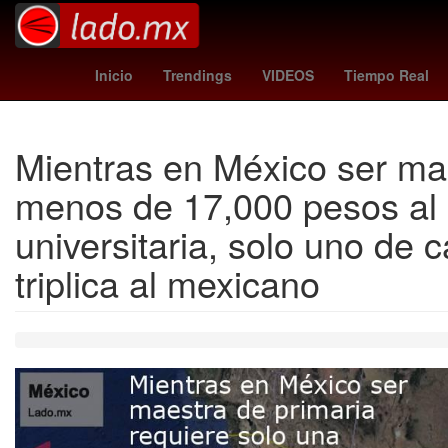
2 de Octubre
Senador
Nueva York
Brasil
Se
Inicio
Trendings
VIDEOS
Tiempo Real
Mientras en México ser mae
menos de 17,000 pesos al m
universitaria, solo uno de 
triplica al mexicano