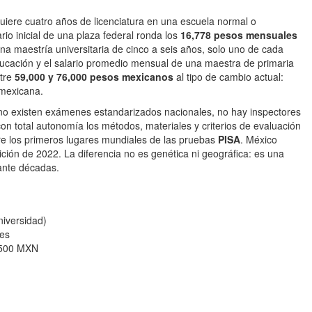
uiere cuatro años de licenciatura en una escuela normal o
ario inicial de una plaza federal ronda los
16,778 pesos mensuales
na maestría universitaria de cinco a seis años, solo uno de cada
ducación y el salario promedio mensual de una maestra de primaria
ntre
59,000 y 76,000 pesos mexicanos
al tipo de cambio actual:
 mexicana.
a no existen exámenes estandarizados nacionales, no hay inspectores
on total autonomía los métodos, materiales y criterios de evaluación
re los primeros lugares mundiales de las pruebas
PISA
. México
ción de 2022. La diferencia no es genética ni geográfica: es una
ante décadas.
niversidad)
mes
,500 MXN