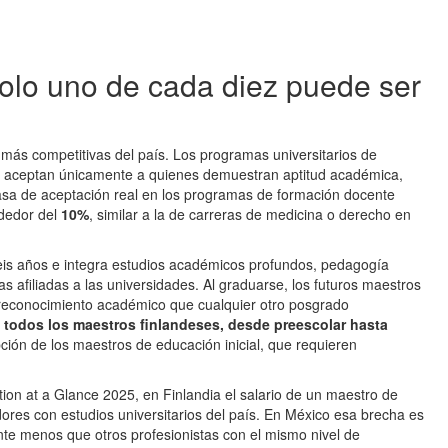
solo uno de cada diez puede ser
más competitivas del país. Los programas universitarios de
o y aceptan únicamente a quienes demuestran aptitud académica,
asa de aceptación real en los programas de formación docente
ededor del
10%
, similar a la de carreras de medicina o derecho en
seis años e integra estudios académicos profundos, pedagogía
s afiliadas a las universidades. Al graduarse, los futuros maestros
o reconocimiento académico que cualquier otro posgrado
:
todos los maestros finlandeses, desde preescolar hasta
pción de los maestros de educación inicial, que requieren
n at a Glance 2025, en Finlandia el salario de un maestro de
res con estudios universitarios del país. En México esa brecha es
te menos que otros profesionistas con el mismo nivel de