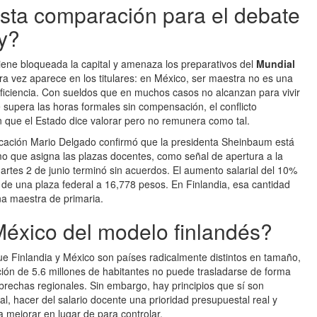
esta comparación para el debate
y?
ne bloqueada la capital y amenaza los preparativos del
Mundial
ra vez aparece en los titulares: en México, ser maestra no es una
ficiencia. Con sueldos que en muchos casos no alcanzan para vivir
supera las horas formales sin compensación, el conflicto
n que el Estado dice valorar pero no remunera como tal.
ucación Mario Delgado confirmó que la presidenta Sheinbaum está
 que asigna las plazas docentes, como señal de apertura a la
rtes 2 de junio terminó sin acuerdos. El aumento salarial del 10%
 de una plaza federal a 16,778 pesos. En Finlandia, esa cantidad
a maestra de primaria.
éxico del modelo finlandés?
que Finlandia y México son países radicalmente distintos en tamaño,
ción de 5.6 millones de habitantes no puede trasladarse de forma
rechas regionales. Sin embargo, hay principios que sí son
ial, hacer del salario docente una prioridad presupuestal real y
a mejorar en lugar de para controlar.