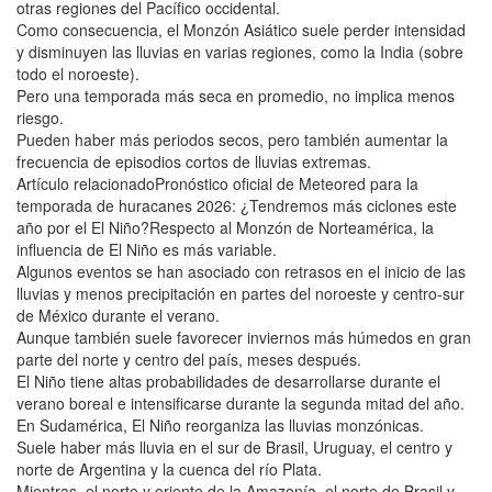
otras regiones del Pacífico occidental.
Como consecuencia, el Monzón Asiático suele perder intensidad
y disminuyen las lluvias en varias regiones, como la India (sobre
todo el noroeste).
Pero una temporada más seca en promedio, no implica menos
riesgo.
Pueden haber más periodos secos, pero también aumentar la
frecuencia de episodios cortos de lluvias extremas.
Artículo relacionadoPronóstico oficial de Meteored para la
temporada de huracanes 2026: ¿Tendremos más ciclones este
año por el El Niño?Respecto al Monzón de Norteamérica, la
influencia de El Niño es más variable.
Algunos eventos se han asociado con retrasos en el inicio de las
lluvias y menos precipitación en partes del noroeste y centro-sur
de México durante el verano.
Aunque también suele favorecer inviernos más húmedos en gran
parte del norte y centro del país, meses después.
El Niño tiene altas probabilidades de desarrollarse durante el
verano boreal e intensificarse durante la segunda mitad del año.
En Sudamérica, El Niño reorganiza las lluvias monzónicas.
Suele haber más lluvia en el sur de Brasil, Uruguay, el centro y
norte de Argentina y la cuenca del río Plata.
Mientras, el norte y oriente de la Amazonía, el norte de Brasil y