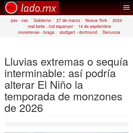
Tog
nav
psv - nac
Gobierno
27 de marzo
Nueva York
2024
real betis - rcd espanyol
14 de septiembre
moreirense - braga
stuttgart - dortmund
Denuncia
Lluvias extremas o sequía
interminable: así podría
alterar El Niño la
temporada de monzones
de 2026