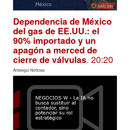
Dependencia de México
del gas de EE.UU.: el
90% importado y un
apagón a merced de
cierre de válvulas
. 20:20
Aristegui Noticias