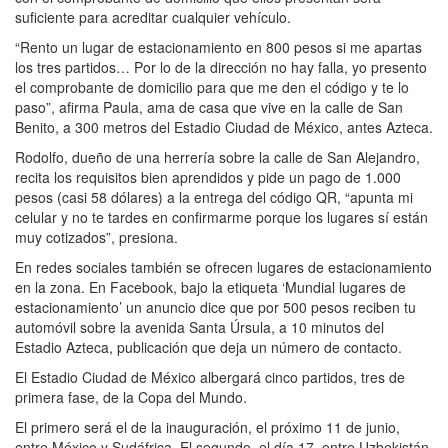
suficiente para acreditar cualquier vehículo.
“Rento un lugar de estacionamiento en 800 pesos si me apartas
los tres partidos… Por lo de la dirección no hay falla, yo presento
el comprobante de domicilio para que me den el código y te lo
paso”, afirma Paula, ama de casa que vive en la calle de San
Benito, a 300 metros del Estadio Ciudad de México, antes Azteca.
Rodolfo, dueño de una herrería sobre la calle de San Alejandro,
recita los requisitos bien aprendidos y pide un pago de 1.000
pesos (casi 58 dólares) a la entrega del código QR, “apunta mi
celular y no te tardes en confirmarme porque los lugares sí están
muy cotizados”, presiona.
En redes sociales también se ofrecen lugares de estacionamiento
en la zona. En Facebook, bajo la etiqueta ‘Mundial lugares de
estacionamiento’ un anuncio dice que por 500 pesos reciben tu
automóvil sobre la avenida Santa Úrsula, a 10 minutos del
Estadio Azteca, publicación que deja un número de contacto.
El Estadio Ciudad de México albergará cinco partidos, tres de
primera fase, de la Copa del Mundo.
El primero será el de la inauguración, el próximo 11 de junio,
entre México y Sudáfrica. El segundo, el día 17, entre Uzbekistán