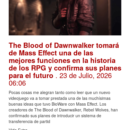
The Blood of Dawnwalker tomará
de Mass Effect una de las
mejores funciones en la historia
de los RPG y confirma sus planes
. 23 de Julio, 2026
para el futuro
06:06
Pocas cosas me alegran tanto como leer que un nuevo
videojuego va a tomar prestada una de las muchísimas
buenas ideas que tuvo BioWare con Mass Effect. Los
creadores de The Blood of Dawnwalker, Rebel Wolves, han
confirmado sus planes de introducir un sistema de
transferencia de partid
Vida Extra