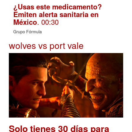
¿Usas este medicamento?
Emiten alerta sanitaria en
. 00:30
México
Grupo Fórmula
wolves vs port vale
Solo tienes 30 días para