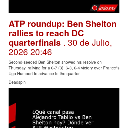
ATP roundup: Ben Shelton
rallies to reach DC
quarterfinals
. 30 de Julio,
2026 20:46
Second-seeded Ben Shelton showed his resolve on
Thursday, rallying for a 6-7 (3), 6-3, 6-4 victory over France"s
Ugo Humbert to advance to the quarter
Deadspin