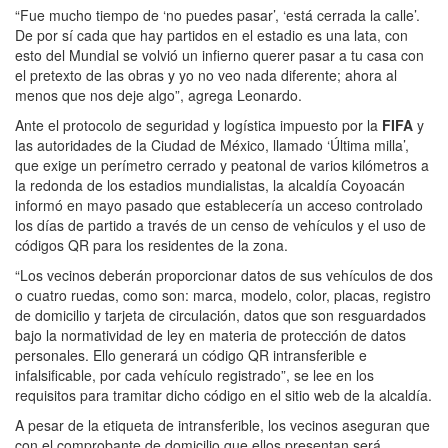
“Fue mucho tiempo de ‘no puedes pasar’, ‘está cerrada la calle’.
De por sí cada que hay partidos en el estadio es una lata, con
esto del Mundial se volvió un infierno querer pasar a tu casa con
el pretexto de las obras y yo no veo nada diferente; ahora al
menos que nos deje algo”, agrega Leonardo.
Ante el protocolo de seguridad y logística impuesto por la
FIFA
y
las autoridades de la Ciudad de México, llamado ‘Última milla’,
que exige un perímetro cerrado y peatonal de varios kilómetros a
la redonda de los estadios mundialistas, la alcaldía Coyoacán
informó en mayo pasado que establecería un acceso controlado
los días de partido a través de un censo de vehículos y el uso de
códigos QR para los residentes de la zona.
“Los vecinos deberán proporcionar datos de sus vehículos de dos
o cuatro ruedas, como son: marca, modelo, color, placas, registro
de domicilio y tarjeta de circulación, datos que son resguardados
bajo la normatividad de ley en materia de protección de datos
personales. Ello generará un código QR intransferible e
infalsificable, por cada vehículo registrado”, se lee en los
requisitos para tramitar dicho código en el sitio web de la alcaldía.
A pesar de la etiqueta de intransferible, los vecinos aseguran que
con el comprobante de domicilio que ellos presentan será