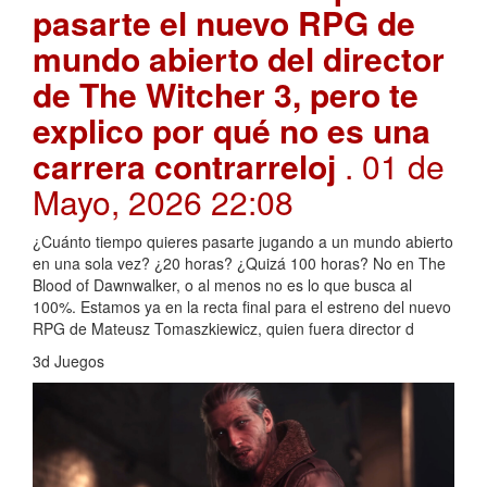
pasarte el nuevo RPG de
mundo abierto del director
de The Witcher 3, pero te
explico por qué no es una
carrera contrarreloj
. 01 de
Mayo, 2026 22:08
¿Cuánto tiempo quieres pasarte jugando a un mundo abierto
en una sola vez? ¿20 horas? ¿Quizá 100 horas? No en The
Blood of Dawnwalker, o al menos no es lo que busca al
100%. Estamos ya en la recta final para el estreno del nuevo
RPG de Mateusz Tomaszkiewicz, quien fuera director d
3d Juegos