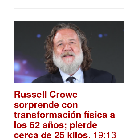
Russell Crowe
sorprende con
transformación física a
los 62 años; pierde
cerca de 25 kilos
. 19:13