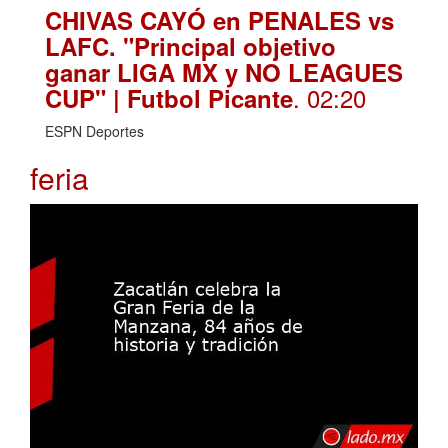
CHIVAS CAYÓ en PENALES vs
LAFC. "Principal objetivo
ganar LIGA MX y NO LEAGUES
. 02:20
CUP" | Futbol Picante
ESPN Deportes
feria