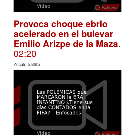
Provoca choque ebrio
acelerado en el bulevar
Emilio Arizpe de la Maza
.
02:20
Zócalo Saltillo