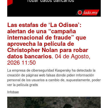
Las estafas de ‘La Odisea’:
alertan de una “campaña
internacional de fraude” que
aprovecha la película de
Christopher Nolan para robar
. 04 de Agosto,
datos bancarios
2026 11:50
La empresa de ciberseguridad Kaspersky ha detectado la
creación de páginas web falsas donde piden información
personal de los usuarios a cambio de, supuestamente, poder
ver la película gratis
Infobae