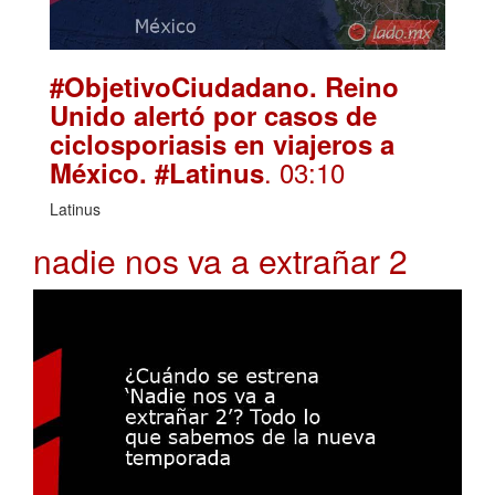
#ObjetivoCiudadano. Reino
Unido alertó por casos de
ciclosporiasis en viajeros a
. 03:10
México. #Latinus
Latinus
nadie nos va a extrañar 2