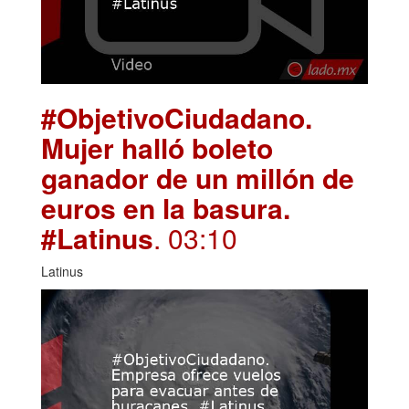
#ObjetivoCiudadano.
Mujer halló boleto
ganador de un millón de
euros en la basura.
#Latinus
. 03:10
Latinus