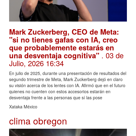
Mark Zuckerberg, CEO de Meta:
"si no tienes gafas con IA, creo
que probablemente estarás en
. 03 de
una desventaja cognitiva"
Julio, 2026 16:34
En julio de 2025, durante una presentación de resultados del
segundo trimestre de Meta, Mark Zuckerberg dejó en claro
su visión acerca de los lentes con IA. Afirmó que en el futuro
quienes no cuenten con estos accesorios estarán en
desventaja frente a las personas que sí las pose
Xataka México
clima obregon