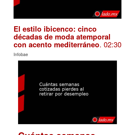
El estilo ibicenco: cinco
décadas de moda atemporal
. 02:30
con acento mediterráneo
Infobae