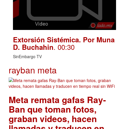
Extorsión Sistémica. Por Muna
. 00:30
D. Buchahin
SinEmbargo TV
rayban meta
Meta remata gafas Ray-
Ban que toman fotos,
graban videos, hacen
llamadas y traducen en