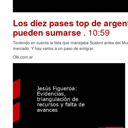
Los diez pases top de argen
pueden sumarse
. 10:59
Teniendo en cuenta la lista que manejaba Scaloni antes del Mu
mercado. Y hay varios a un paso de emigrar.
Olé.com.ar