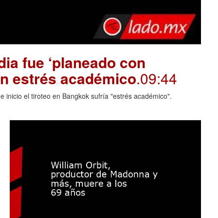
dia fue ‘planeado con
on estrés académico
.09:44
 inicio el tiroteo en Bangkok sufría "estrés académico".