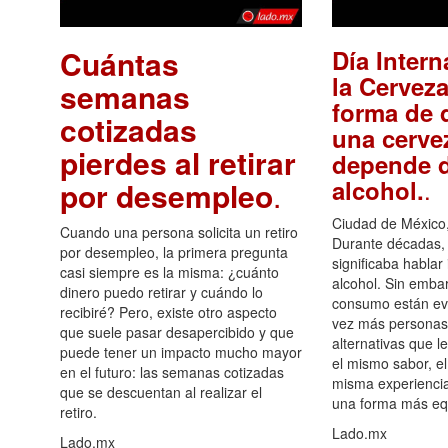
Cuántas
Día Intern
la Cerveza
semanas
forma de d
cotizadas
una cerve
pierdes al retirar
depende d
.
alcohol.
por desempleo
.
Ciudad de México,
Cuando una persona solicita un retiro
Durante décadas, 
por desempleo, la primera pregunta
significaba hablar
casi siempre es la misma: ¿cuánto
alcohol. Sin embar
dinero puedo retirar y cuándo lo
consumo están ev
recibiré? Pero, existe otro aspecto
vez más personas
que suele pasar desapercibido y que
alternativas que l
puede tener un impacto mucho mayor
el mismo sabor, el
en el futuro: las semanas cotizadas
misma experiencia
que se descuentan al realizar el
una forma más equ
retiro.
Lado.mx
Lado.mx