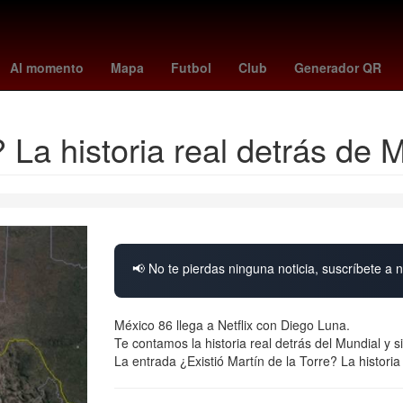
ntes
Amistosos
Brasil
China
frankfurt - hoffenheim
#OndaDe
Al momento
Mapa
Futbol
Club
Generador QR
? La historia real detrás de 
📢 No te pierdas ninguna noticia, suscríbete a n
México 86 llega a Netflix con Diego Luna.
Te contamos la historia real detrás del Mundial y si
La entrada ¿Existió Martín de la Torre? La histori