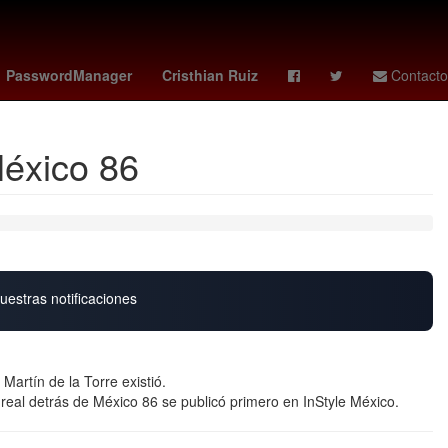
Calor
Selección de fútbol de Gabón
Marc Cucurella
PasswordManager
Cristhian Ruiz
Contacto
México 86
uestras notificaciones
 Martín de la Torre existió.
a real detrás de México 86 se publicó primero en InStyle México.