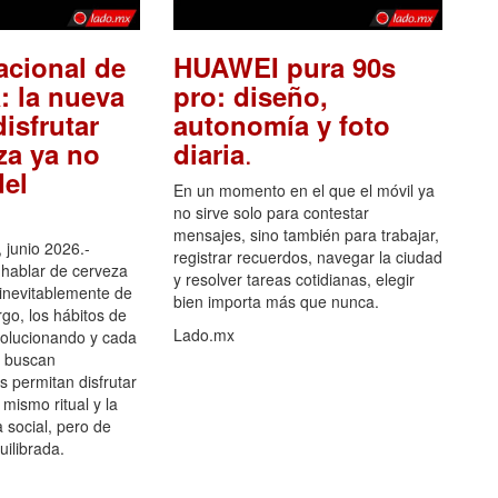
acional de
HUAWEI pura 90s
: la nueva
pro: diseño,
isfrutar
autonomía y foto
.
za ya no
diaria
el
En un momento en el que el móvil ya
no sirve solo para contestar
mensajes, sino también para trabajar,
 junio 2026.-
registrar recuerdos, navegar la ciudad
hablar de cerveza
y resolver tareas cotidianas, elegir
 inevitablemente de
bien importa más que nunca.
go, los hábitos de
Lado.mx
olucionando y cada
 buscan
es permitan disfrutar
 mismo ritual y la
 social, pero de
ilibrada.