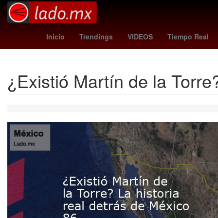
Dólar estadounidense
Maíz transgénico
Aguascalie
Inicio
Trendings
VIDEOS
Tiempo Real
¿Existió Martín de la Torre