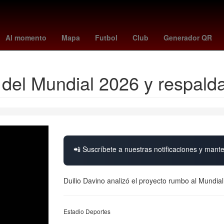
cias Similares
El infierno
santos vs ucv
Jonatan Maidana
Jos
Al momento
Mapa
Futbol
Club
Generador QR
o del Mundial 2026 y respalda
📲 Suscríbete a nuestras notificaciones y mante
Duilio Davino analizó el proyecto rumbo al Mundi
Estadio Deportes