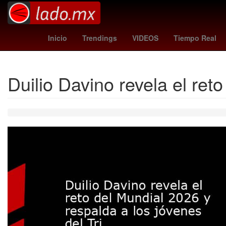
Cohete
orioles - angels
Matt Damon
Farma
Inicio
Trendings
VIDEOS
Tiempo Real
Duilio Davino revela el ret