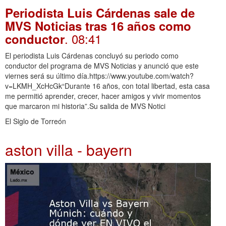
Periodista Luis Cárdenas sale de
MVS Noticias tras 16 años como
. 08:41
conductor
El periodista Luis Cárdenas concluyó su periodo como
conductor del programa de MVS Noticias y anunció que este
viernes será su último día.https://www.youtube.com/watch?
v=LKMH_XcHcGk“Durante 16 años, con total libertad, esta casa
me permitió aprender, crecer, hacer amigos y vivir momentos
que marcaron mi historia”.Su salida de MVS Notici
El Siglo de Torreón
aston villa - bayern