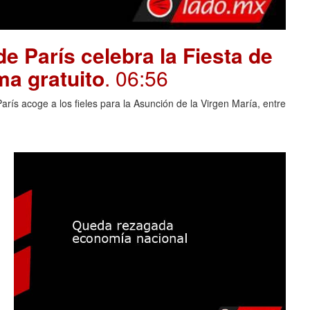
e París celebra la Fiesta de
ma gratuito
. 06:56
rís acoge a los fieles para la Asunción de la Virgen María, entre