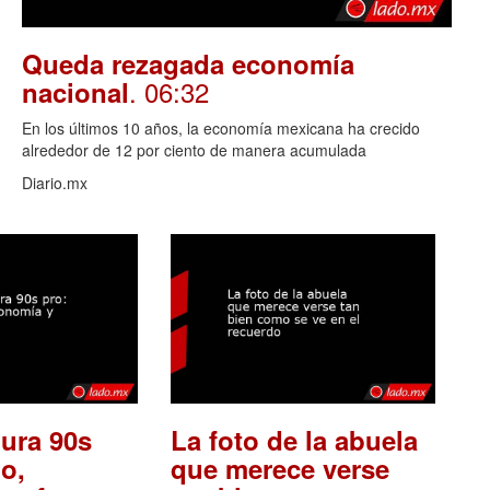
Queda rezagada economía
. 06:32
nacional
En los últimos 10 años, la economía mexicana ha crecido
alrededor de 12 por ciento de manera acumulada
Diario.mx
ura 90s
La foto de la abuela
o,
que merece verse