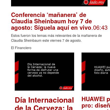
Conferencia ‘mañanera’ de
Claudia Sheinbaum hoy 7 de
.06:43
agosto: Síguela aquí en vivo
Estos fueron los temas más relevantes de la mañanera de
Claudia Sheinbaum este viernes 7 de agosto.
El Financiero
Día Internacional
HUAWEI p
pro: diseñ
de la Cerveza: la