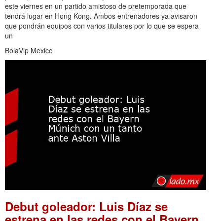
este viernes en un partido amistoso de pretemporada que
tendrá lugar en Hong Kong. Ambos entrenadores ya avisaron
que pondrán equipos con varios titulares por lo que se espera
un
BolaVip Mexico
Debut goleador: Luis Díaz se
estrena en las redes con el Bayern