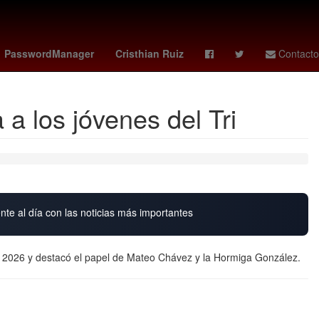
efina Vázquez Mota
Gabriel Quadri
4 de abril
PasswordManager
Cristhian Ruiz
Contacto
 a los jóvenes del Tri
nte al día con las noticias más importantes
al 2026 y destacó el papel de Mateo Chávez y la Hormiga González.