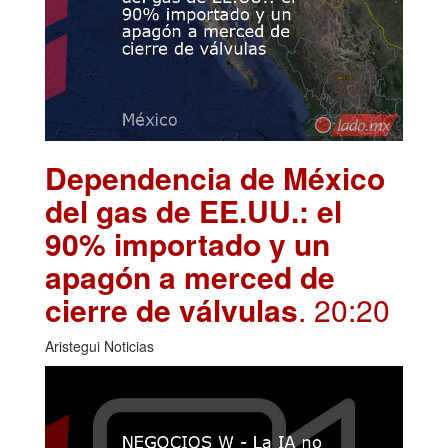
Dependencia de México
del gas de EE.UU.: el
90% importado y un
apagón a merced de
cierre de válvulas
. 20:20
Aristegui Noticias