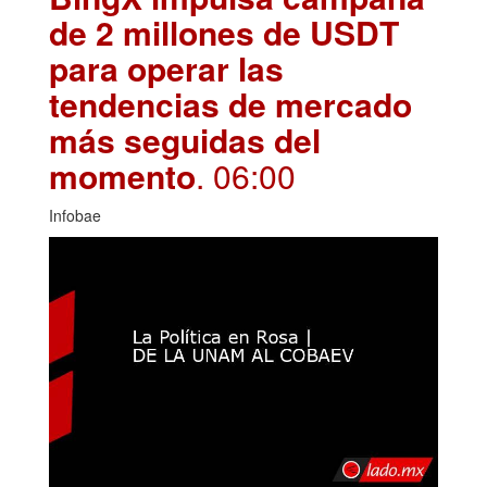
de 2 millones de USDT
para operar las
tendencias de mercado
más seguidas del
momento
. 06:00
Infobae