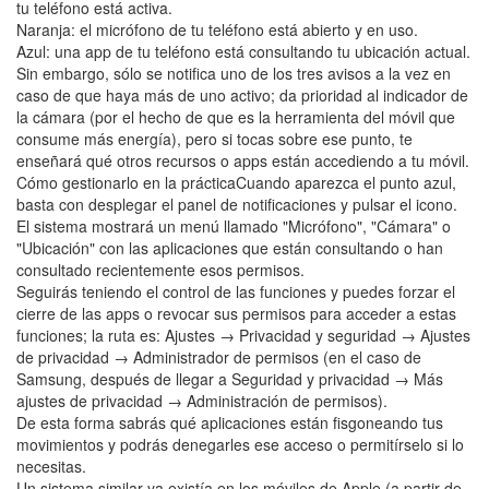
tu teléfono está activa.
Naranja: el micrófono de tu teléfono está abierto y en uso.
Azul: una app de tu teléfono está consultando tu ubicación actual.
Sin embargo, sólo se notifica uno de los tres avisos a la vez en
caso de que haya más de uno activo; da prioridad al indicador de
la cámara (por el hecho de que es la herramienta del móvil que
consume más energía), pero si tocas sobre ese punto, te
enseñará qué otros recursos o apps están accediendo a tu móvil.
Cómo gestionarlo en la prácticaCuando aparezca el punto azul,
basta con desplegar el panel de notificaciones y pulsar el icono.
El sistema mostrará un menú llamado "Micrófono", "Cámara" o
"Ubicación" con las aplicaciones que están consultando o han
consultado recientemente esos permisos.
Seguirás teniendo el control de las funciones y puedes forzar el
cierre de las apps o revocar sus permisos para acceder a estas
funciones; la ruta es: Ajustes → Privacidad y seguridad → Ajustes
de privacidad → Administrador de permisos (en el caso de
Samsung, después de llegar a Seguridad y privacidad → Más
ajustes de privacidad → Administración de permisos).
De esta forma sabrás qué aplicaciones están fisgoneando tus
movimientos y podrás denegarles ese acceso o permitírselo si lo
necesitas.
Un sistema similar ya existía en los móviles de Apple (a partir de