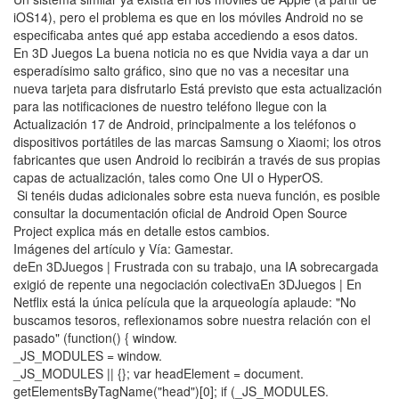
iOS14), pero el problema es que en los móviles Android no se
especificaba antes qué app estaba accediendo a esos datos.
En 3D Juegos La buena noticia no es que Nvidia vaya a dar un
esperadísimo salto gráfico, sino que no vas a necesitar una
nueva tarjeta para disfrutarlo Está previsto que esta actualización
para las notificaciones de nuestro teléfono llegue con la
Actualización 17 de Android, principalmente a los teléfonos o
dispositivos portátiles de las marcas Samsung o Xiaomi; los otros
fabricantes que usen Android lo recibirán a través de sus propias
capas de actualización, tales como One UI o HyperOS.
Si tenéis dudas adicionales sobre esta nueva función, es posible
consultar la documentación oficial de Android Open Source
Project explica más en detalle estos cambios.
Imágenes del artículo y Vía: Gamestar.
deEn 3DJuegos | Frustrada con su trabajo, una IA sobrecargada
exigió de repente una negociación colectivaEn 3DJuegos | En
Netflix está la única película que la arqueología aplaude: "No
buscamos tesoros, reflexionamos sobre nuestra relación con el
pasado" (function() { window.
_JS_MODULES = window.
_JS_MODULES || {}; var headElement = document.
getElementsByTagName("head")[0]; if (_JS_MODULES.