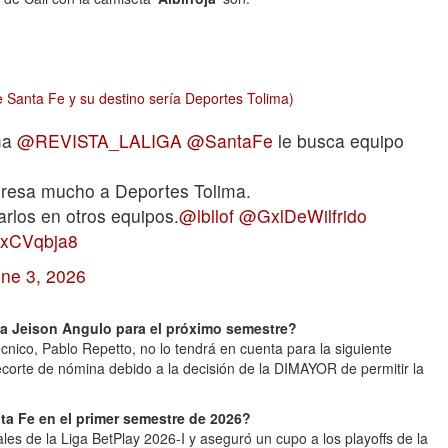
 Santa Fe y su destino sería Deportes Tolima)
ma
@REVISTA_LALIGA
@SantaFe
le busca equipo
teresa mucho a Deportes Tolima.
rlos en otros equipos.
@lbllof
@GxlDeWilfrido
0uxCVqbja8
ne 3, 2026
a Jeison Angulo para el próximo semestre?
écnico, Pablo Repetto, no lo tendrá en cuenta para la siguiente
ecorte de nómina debido a la decisión de la DIMAYOR de permitir la
ta Fe en el primer semestre de 2026?
les de la Liga BetPlay 2026-I y aseguró un cupo a los playoffs de la