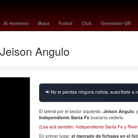
cias Similares
El infierno
santos vs ucv
Jonatan Maidana
Jos
Al momento
Mapa
Futbol
Club
Generador QR
 Jeison Angulo
📢 No te pierdas ninguna noticia, suscríbete a n
El lateral por el sector izquierdo,
Jeison Angulo
, 
Independiente Santa Fe
buscaría cederlo.
(Lea acá también: Independiente Santa Fe y Rive
En primer lugar,
el mercado de fichajes en el fú