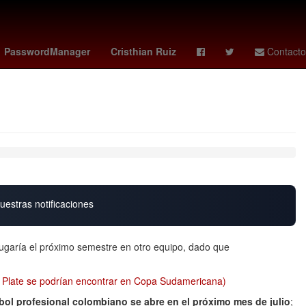
efina Vázquez Mota
Gabriel Quadri
4 de abril
PasswordManager
Cristhian Ruiz
Contacto
uestras notificaciones
jugaría el próximo semestre en otro equipo, dado que
r Plate se podrían encontrar en Copa Sudamericana)
tbol profesional colombiano se abre en el próximo mes de julio
;