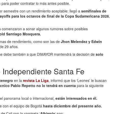
para poder contratar lo más antes posible.
mer semestre con un rendimiento aceptable: llegó a
semifinales de
layoffs para los octavos de final de la Copa Sudamericana 2026
,
 comenzaron a sonar algunos rumores sobre posibles
rold Santiago Mosquera.
emas de rendimiento, como son las de
Jhon Melendez y Edwin
 de 29 años.
a se debe también a que DIMAYOR mantendrá la decisión de
solo
e Independiente Santa Fe
tenegro
en la
revista La Liga
, informó que los ‘Leones’ le buscan
técnico Pablo Repetto no lo tendrá en cuenta
para la siguiente
el panorama local o internacional,
están interesados en él.
te con el equipo de Bogotá
hasta diciembre del presente año.
de Cali con la camiseta ‘
Albirroja
‘ son: