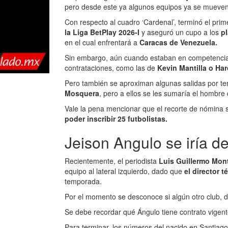
pero desde este ya algunos equipos ya se mueven 
Con respecto al cuadro ‘Cardenal’, terminó el pri
la Liga BetPlay 2026-I
y aseguró un cupo a los
p
en el cual enfrentará a
Caracas de Venezuela.
Sin embargo, aún cuando estaban en competencia
contrataciones, como las de
Kevin Mantilla o Ha
Pero también se aproximan algunas salidas por t
Mosquera
, pero a ellos se les sumaría el hombre
Vale la pena mencionar que el recorte de nómin
poder inscribir 25 futbolistas.
Jeison Angulo se iría d
Recientemente, el periodista
Luis Guillermo Mon
equipo al lateral izquierdo, dado que
el director 
temporada.
Por el momento se desconoce si algún otro club, d
Se debe recordar qué Ángulo tiene contrato vigen
Para terminar, los números del nacido en Santiago 