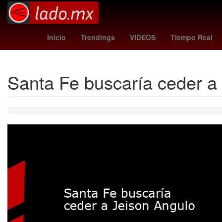
Cohete
orioles - angels
Matt Damon
Farma
Inicio
Trendings
VIDEOS
Tiempo Real
Santa Fe buscaría ceder a