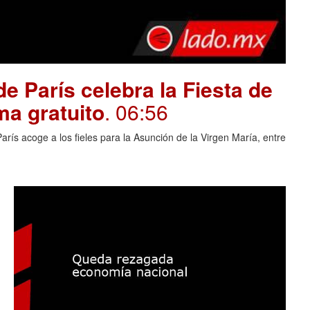
e París celebra la Fiesta de
ma gratuito
. 06:56
rís acoge a los fieles para la Asunción de la Virgen María, entre