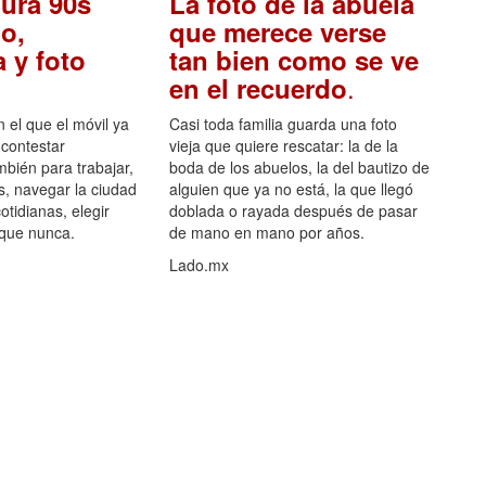
ura 90s
La foto de la abuela
o,
que merece verse
 y foto
tan bien como se ve
.
en el recuerdo
el que el móvil ya
Casi toda familia guarda una foto
 contestar
vieja que quiere rescatar: la de la
mbién para trabajar,
boda de los abuelos, la del bautizo de
s, navegar la ciudad
alguien que ya no está, la que llegó
otidianas, elegir
doblada o rayada después de pasar
 que nunca.
de mano en mano por años.
Lado.mx