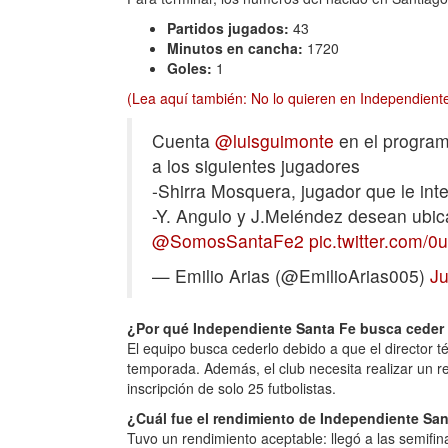
Partidos jugados:
43
Minutos en cancha:
1720
Goles:
1
(Lea aquí también: No lo quieren en Independiente
Cuenta
@luisguimonte
en el progra
a los siguientes jugadores
-Shirra Mosquera, jugador que le in
-Y. Angulo y J.Meléndez desean ubica
@SomosSantaFe2
pic.twitter.com/
— Emilio Arias (@EmilioArias005)
Ju
¿Por qué Independiente Santa Fe busca ceder 
El equipo busca cederlo debido a que el director t
temporada. Además, el club necesita realizar un r
inscripción de solo 25 futbolistas.
¿Cuál fue el rendimiento de Independiente San
Tuvo un rendimiento aceptable: llegó a las semifina