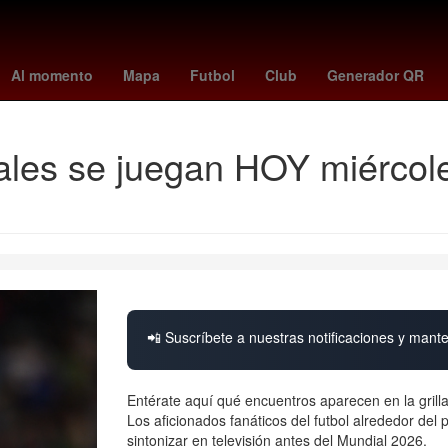
rson
Argentina
jonathan perez chivas
Dólar estadounidense
g
Al momento
Mapa
Futbol
Club
Generador QR
les se juegan HOY miércoles
📲 Suscríbete a nuestras notificaciones y mante
Entérate aquí qué encuentros aparecen en la grilla
Los aficionados fanáticos del futbol alrededor de
sintonizar en televisión antes del Mundial 2026.