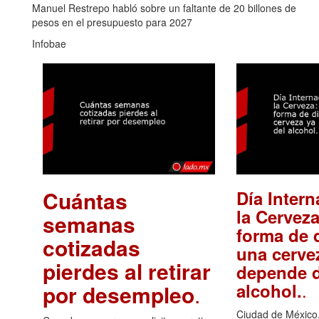
Manuel Restrepo habló sobre un faltante de 20 billones de
pesos en el presupuesto para 2027
Infobae
Cuántas
Día Intern
la Cerveza
semanas
forma de d
cotizadas
una cerve
pierdes al retirar
depende d
.
alcohol.
por desempleo
.
Ciudad de México,