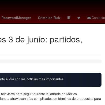
ideon mensah
portugal vs
Nobel de la Paz 2018
PasswordManager
Cristhian Ruiz
Contacto
 3 de junio: partidos,
nte al día con las noticias más importantes
 televisiva para seguir durante la jornada en México.
l planeta atraviesan días complicados en términos de propuestas para