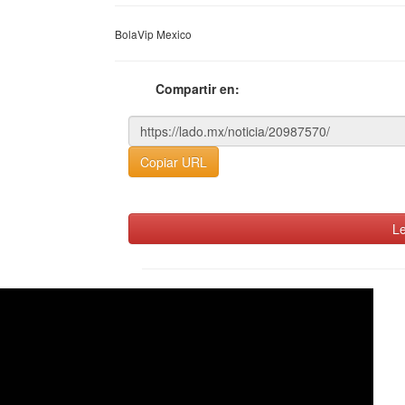
BolaVip Mexico
Compartir en:
Copiar URL
Le