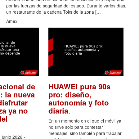
por las fuerzas de seguridad del estado. Durante varios días,
un restaurante de la cadena Toks de la zona […
Amexi
acional de
HUAWEI pura 90s
: la nueva
pro: diseño,
isfrutar
autonomía y foto
.
za ya no
diaria
el
En un momento en el que el móvil ya
no sirve solo para contestar
mensajes, sino también para trabajar,
 junio 2026.-