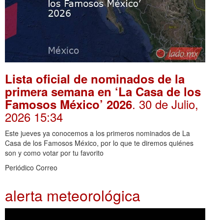
Lista oficial de nominados de la
primera semana en ‘La Casa de los
. 30 de Julio,
Famosos México’ 2026
2026 15:34
Este jueves ya conocemos a los primeros nominados de La
Casa de los Famosos México, por lo que te diremos quiénes
son y como votar por tu favorito
Periódico Correo
alerta meteorológica