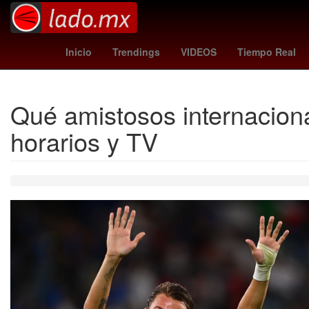
Star Wars
Inter de Milán
Temporada
Brie La
Inicio
Trendings
VIDEOS
Tiempo Real
Qué amistosos internaciona
horarios y TV