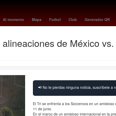
 League
paranaense - santos
de minaur
unam cuerpo
Puebla
Al momento
Mapa
Futbol
Club
Generador QR
lineaciones de México vs. A
📢 No te pierdas ninguna noticia, suscríbete a n
El Tri se enfrenta a los Socceroos en un amistoso 
11 de junio.
En el marco de un amistoso internacional en la pr