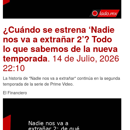
¿Cuándo se estrena ‘Nadie
nos va a extrañar 2’? Todo
lo que sabemos de la nueva
temporada
. 14 de Julio, 2026
22:10
La historia de "Nadie nos va a extrañar" continúa en la segunda
temporada de la serie de Prime Video.
El Financiero