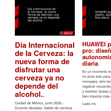
Día Internacional
HUAWEI p
pro: diseñ
de la Cerveza: la
autonomía
nueva forma de
.
diaria
disfrutar una
En un momento en 
cerveza ya no
no sirve solo para
mensajes, sino ta
depende del
registrar recuerdo
alcohol.
.
y resolver tareas c
bien importa más
Ciudad de México, junio 2026.-
Lado.mx
Durante décadas, hablar de cerveza