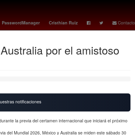
 de Zaragoza
trainspotting
pokemon 30 aniversario
PasswordManager
Cristhian Ruiz
Contacto
ustralia por el amistoso
uestras notificaciones
durante la previa del certamen internacional que iniciará el próximo
evia del Mundial 2026, México y Australia se miden este sábado 30