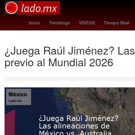
patrick kypson
autlan
aj styles
UEFA Champions
Inicio
Trendings
VIDEOS
Tiempo Real
¿Juega Raúl Jiménez? Las a
previo al Mundial 2026