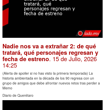
Nadie nos va a extrañar 2: de qué
tratará, qué personajes regresan y
. 15 de Julio, 2026
fecha de estreno
14:25
(Alerta de spoiler si no has visto la primera temporada) La
historia ambientada en la década de los 90 regresa con un
grupo de amigos que debe afrontar nuevos retos tras perder a
Memo
Diario de Querétaro