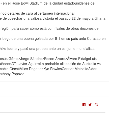
) en el Rose Bowl Stadium de la ciudad estadounidense de
do detalles de cara al certamen internacional.
ene de cosechar una valiosa victoria el pasado 22 de mayo a Ghana
a región para saber cómo está con rivales de otros rincones del
n luego de una buena goleada por 5-1 en su país ante Curazao en
hizo fuerte y pasó una prueba ante un conjunto mundialista.
esús GómezJorge SánchezEdson ÁlvarezÁlvaro FidalgoLuis
onesDT: Javier AguirreLa probable alineación de Australia vs.
andro CircatiMilos DegenekKye RowlesConnor MetcalfeAiden
Anthony Popovic