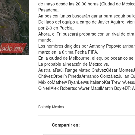
de mayo desde las 20:00 horas (Ciudad de México
Pasadena.
Ambos conjuntos buscarán ganar para seguir pulien
Del lado del equipo a cargo de Javier Aguirre, vi
por 2-0 en Puebla.
Ahora, el Tri buscará probarse con un rival de otr
mundo.
Los hombres dirigidos por Anthony Popovic arriba
marzo en la última Fecha FIFA.
En la ciudad de Melbourne, el equipo oceánico se 
La probable alineación de México vs.
AustraliaRaúl RangelMateo ChávezCésar MontesJ
ChávezOrbelín PinedaArmando GonzálezJulián Quiñ
MéxicoMathew RyanLewis ItalianoKai TrewinAless
O’NeillAlex RobertsonAwer MabilMartin BoyleDT: 
BolaVip Mexico
Compartir en: