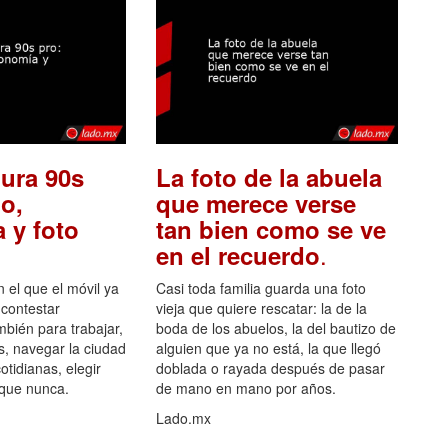
ura 90s
La foto de la abuela
o,
que merece verse
 y foto
tan bien como se ve
.
en el recuerdo
el que el móvil ya
Casi toda familia guarda una foto
 contestar
vieja que quiere rescatar: la de la
mbién para trabajar,
boda de los abuelos, la del bautizo de
s, navegar la ciudad
alguien que ya no está, la que llegó
otidianas, elegir
doblada o rayada después de pasar
 que nunca.
de mano en mano por años.
Lado.mx