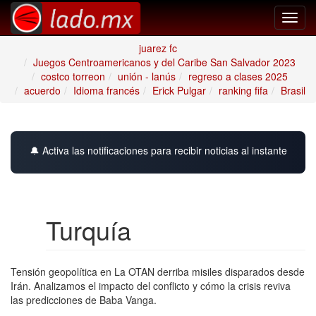
Toggl
navig
juarez fc
Juegos Centroamericanos y del Caribe San Salvador 2023
costco torreon
unión - lanús
regreso a clases 2025
acuerdo
Idioma francés
Erick Pulgar
ranking fifa
Brasil
🔔 Activa las notificaciones para recibir noticias al instante
Turquía
Tensión geopolítica en La OTAN derriba misiles disparados desde
Irán. Analizamos el impacto del conflicto y cómo la crisis reviva
las predicciones de Baba Vanga.