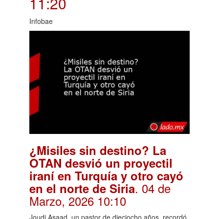
11:20
Infobae
¿Misiles sin destino? La
OTAN desvió un proyectil
iraní en Turquía y otro cayó
. 04 de
en el norte de Siria
Marzo, 2026 10:10
Joudi Asaad, un pastor de dieciocho años, recordó