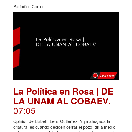
Periódico Correo
La Política en Rosa | DE
LA UNAM AL COBAEV
.
07:05
Opinión de Elsbeth Lenz Gutiérrez Y ya ahogada la
criatura, es cuando deciden cerrar el pozo, diría medio