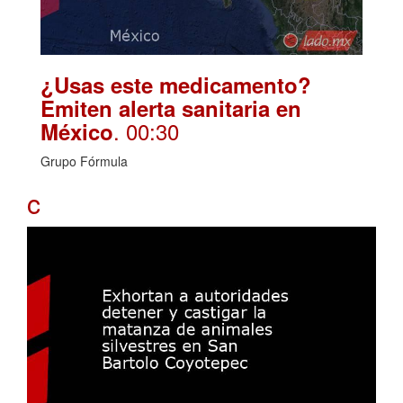
¿Usas este medicamento?
Emiten alerta sanitaria en
. 00:30
México
Grupo Fórmula
c