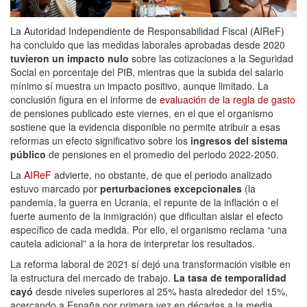
La Autoridad Independiente de Responsabilidad Fiscal (AIReF)
ha concluido que las medidas laborales aprobadas desde 2020
tuvieron un impacto nulo
sobre las cotizaciones a la Seguridad
Social en porcentaje del PIB, mientras que la subida del salario
mínimo sí muestra un impacto positivo, aunque limitado. La
conclusión figura en el informe de
evaluación de la regla de gasto
de pensiones publicado este viernes, en el que el organismo
sostiene que la evidencia disponible no permite atribuir a esas
reformas un efecto significativo sobre los
ingresos del sistema
público
de pensiones en el promedio del periodo 2022-2050.
La
AIReF
advierte, no obstante, de que el periodo analizado
estuvo marcado por
perturbaciones excepcionales
(la
pandemia, la guerra en Ucrania, el repunte de la inflación o el
fuerte aumento de la inmigración) que dificultan aislar el efecto
específico de cada medida. Por ello, el organismo reclama “una
cautela adicional” a la hora de interpretar los resultados.
La reforma laboral de 2021 sí dejó una transformación visible en
la estructura del mercado de trabajo.
La tasa de temporalidad
cayó
desde niveles superiores al 25% hasta alrededor del 15%,
acercando a España por primera vez en décadas a la media