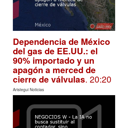
Dependencia de México
del gas de EE.UU.: el
90% importado y un
apagón a merced de
cierre de válvulas
. 20:20
Aristegui Noticias