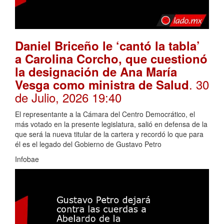
Daniel Briceño le ‘cantó la tabla’
a Carolina Corcho, que cuestionó
la designación de Ana María
. 30
Vesga como ministra de Salud
de Julio, 2026 19:40
El representante a la Cámara del Centro Democrático, el
más votado en la presente legislatura, salió en defensa de la
que será la nueva titular de la cartera y recordó lo que para
él es el legado del Gobierno de Gustavo Petro
Infobae