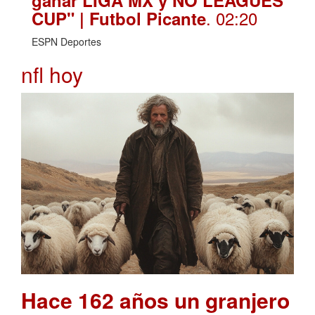
. 02:20
CUP" | Futbol Picante
ESPN Deportes
nfl hoy
Hace 162 años un granjero