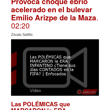
Provoca choque ebrio
acelerado en el bulevar
Emilio Arizpe de la Maza
.
02:20
Zócalo Saltillo
Las POLÉMICAS que