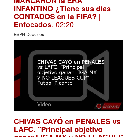
MARCARON la ERA
INFANTINO ¿Tiene sus días
CONTADOS en la FIFA? |
. 02:20
Enfocados
ESPN Deportes
CHIVAS CAYÓ en PENALES vs
LAFC. "Principal objetivo
ganar LIGA MX y NO LEAGUES