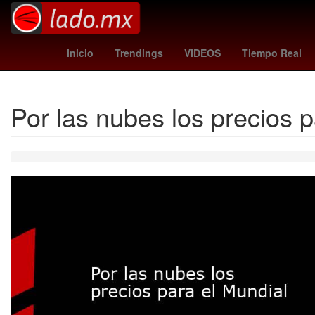
Danna Paola
lafc - guadalajara
Ag
Inicio
Trendings
VIDEOS
Tiempo Real
Por las nubes los precios p