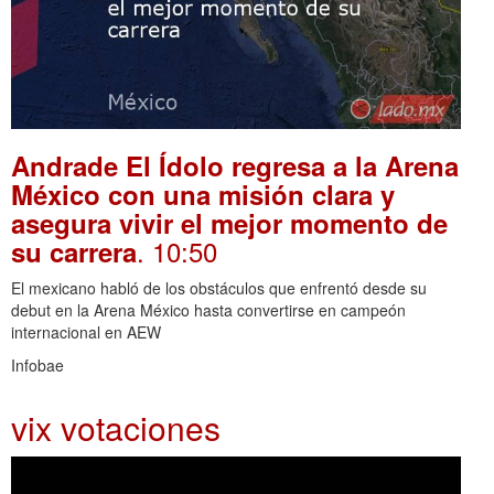
Andrade El Ídolo regresa a la Arena
México con una misión clara y
asegura vivir el mejor momento de
. 10:50
su carrera
El mexicano habló de los obstáculos que enfrentó desde su
debut en la Arena México hasta convertirse en campeón
internacional en AEW
Infobae
vix votaciones