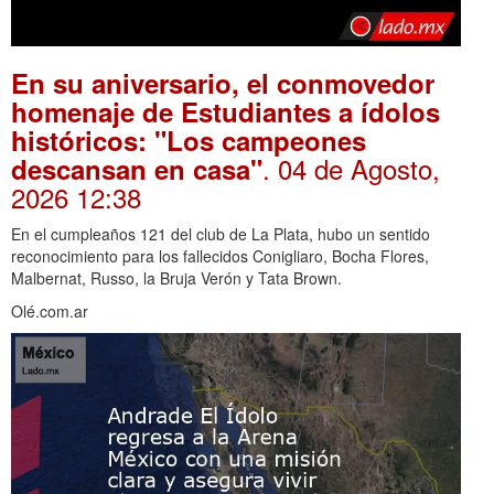
En su aniversario, el conmovedor
homenaje de Estudiantes a ídolos
históricos: "Los campeones
. 04 de Agosto,
descansan en casa"
2026 12:38
En el cumpleaños 121 del club de La Plata, hubo un sentido
reconocimiento para los fallecidos Conigliaro, Bocha Flores,
Malbernat, Russo, la Bruja Verón y Tata Brown.
Olé.com.ar