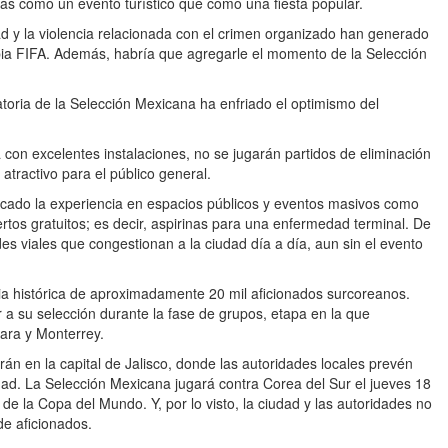
más como un evento turístico que como una fiesta popular.
d y la violencia relacionada con el crimen organizado han generado
opia FIFA. Además, habría que agregarle el momento de la Selección
atoria de la Selección Mexicana ha enfriado el optimismo del
con excelentes instalaciones, no se jugarán partidos de eliminación
l atractivo para el público general.
focado la experiencia en espacios públicos y eventos masivos como
ertos gratuitos; es decir, aspirinas para una enfermedad terminal. De
es viales que congestionan a la ciudad día a día, aun sin el evento
cia histórica de aproximadamente 20 mil aficionados surcoreanos.
 a su selección durante la fase de grupos, etapa en la que
ara y Monterrey.
án en la capital de Jalisco, donde las autoridades locales prevén
dad. La Selección Mexicana jugará contra Corea del Sur el jueves 18
de la Copa del Mundo. Y, por lo visto, la ciudad y las autoridades no
de aficionados.