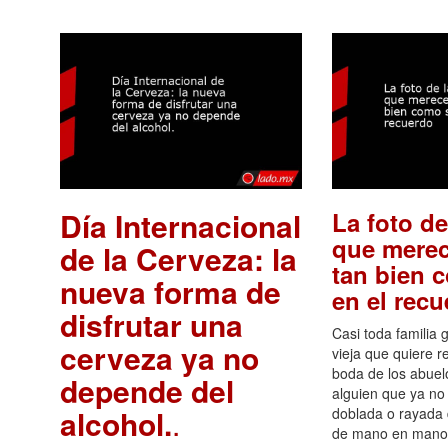
Día Internacional
La foto de
que merec
de la Cerveza: la
tan bien 
nueva forma de
en el rec
disfrutar una
Casi toda familia 
cerveza ya no
vieja que quiere re
boda de los abuelo
depende del
alguien que ya no 
alcohol.
.
doblada o rayada
de mano en mano 