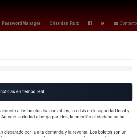
ión
Pago
Senador
vix votaciones
PasswordManager
Cristhian Ruiz
Contacto
noticias en tiempo real
lmente a los boletos inalcanzables, la crisis de inseguridad local y
. Aunque la ciudad alberga partidos, la emoción ciudadana se ha
n disparado por la alta demanda y la reventa. Los boletos son un