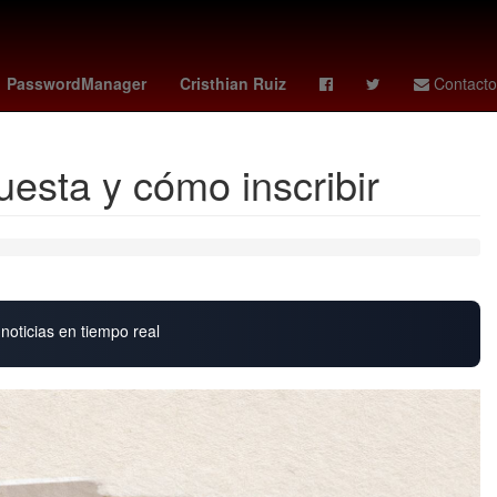
ame
Hugo Lloris
Oficina de la Presidencia de la República
PasswordManager
Cristhian Ruiz
Contacto
esta y cómo inscribir
noticias en tiempo real