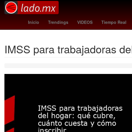
Empresa
Elvis Presley
2024
Pop punk
Desirée Mons
Inicio
Trendings
VIDEOS
Tiempo Real
IMSS para trabajadoras del