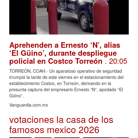
Aprehenden a Ernesto ‘N’, alias
‘El Güino’, durante despliegue
. 20:05
policial en Costco Torreón
TORREÓN, COAH.- Un aparatoso operativo de seguridad
irrumpió la tarde de este viernes en el estacionamiento del
establecimiento Costco, en Torreón, derivando en la
presunta captura del empresario Ernesto “N”, apodado “El
Güino”.
Vanguardia.com.mx
votaciones la casa de los
famosos mexico 2026