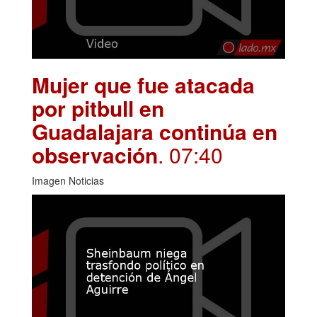
Mujer que fue atacada
por pitbull en
Guadalajara continúa en
observación
. 07:40
Imagen Noticias