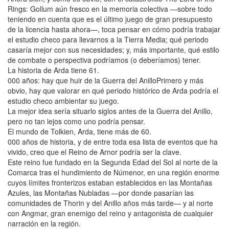
Rings: Gollum aún fresco en la memoria colectiva —sobre todo
teniendo en cuenta que es el último juego de gran presupuesto
de la licencia hasta ahora—, toca pensar en cómo podría trabajar
el estudio checo para llevarnos a la Tierra Media; qué periodo
casaría mejor con sus necesidades; y, más importante, qué estilo
de combate o perspectiva podríamos (o deberíamos) tener.
La historia de Arda tiene 61.
000 años: hay que huir de la Guerra del AnilloPrimero y más
obvio, hay que valorar en qué periodo histórico de Arda podría el
estudio checo ambientar su juego.
La mejor idea sería situarlo siglos antes de la Guerra del Anillo,
pero no tan lejos como uno podría pensar.
El mundo de Tolkien, Arda, tiene más de 60.
000 años de historia, y de entre toda esa lista de eventos que ha
vivido, creo que el Reino de Arnor podría ser la clave.
Este reino fue fundado en la Segunda Edad del Sol al norte de la
Comarca tras el hundimiento de Númenor, en una región enorme
cuyos límites fronterizos estaban establecidos en las Montañas
Azules, las Montañas Nubladas —por donde pasarían las
comunidades de Thorin y del Anillo años más tarde— y al norte
con Angmar, gran enemigo del reino y antagonista de cualquier
narración en la región.