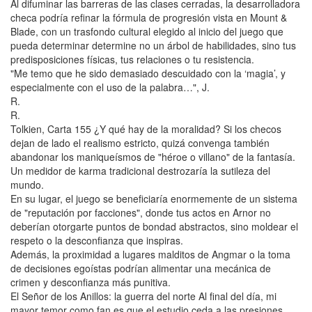
Al difuminar las barreras de las clases cerradas, la desarrolladora
checa podría refinar la fórmula de progresión vista en Mount &
Blade, con un trasfondo cultural elegido al inicio del juego que
pueda determinar determine no un árbol de habilidades, sino tus
predisposiciones físicas, tus relaciones o tu resistencia.
"Me temo que he sido demasiado descuidado con la ‘magia’, y
especialmente con el uso de la palabra…", J.
R.
R.
Tolkien, Carta 155 ¿Y qué hay de la moralidad? Si los checos
dejan de lado el realismo estricto, quizá convenga también
abandonar los maniqueísmos de "héroe o villano" de la fantasía.
Un medidor de karma tradicional destrozaría la sutileza del
mundo.
En su lugar, el juego se beneficiaría enormemente de un sistema
de "reputación por facciones", donde tus actos en Arnor no
deberían otorgarte puntos de bondad abstractos, sino moldear el
respeto o la desconfianza que inspiras.
Además, la proximidad a lugares malditos de Angmar o la toma
de decisiones egoístas podrían alimentar una mecánica de
crimen y desconfianza más punitiva.
El Señor de los Anillos: la guerra del norte Al final del día, mi
mayor temor como fan es que el estudio ceda a las presiones