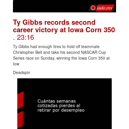
Ty Gibbs records second
career victory at Iowa Corn 350
. 23:16
Ty Gibbs had enough tires to hold off teammate
Christopher Bell and take his second NASCAR Cup
Series race on Sunday, winning the Iowa Corn 350 at
Iow
Deadspin