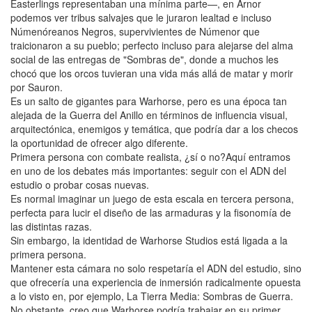
Easterlings representaban una mínima parte—, en Arnor
podemos ver tribus salvajes que le juraron lealtad e incluso
Númenóreanos Negros, supervivientes de Númenor que
traicionaron a su pueblo; perfecto incluso para alejarse del alma
social de las entregas de "Sombras de", donde a muchos les
chocó que los orcos tuvieran una vida más allá de matar y morir
por Sauron.
Es un salto de gigantes para Warhorse, pero es una época tan
alejada de la Guerra del Anillo en términos de influencia visual,
arquitectónica, enemigos y temática, que podría dar a los checos
la oportunidad de ofrecer algo diferente.
Primera persona con combate realista, ¿sí o no?Aquí entramos
en uno de los debates más importantes: seguir con el ADN del
estudio o probar cosas nuevas.
Es normal imaginar un juego de esta escala en tercera persona,
perfecta para lucir el diseño de las armaduras y la fisonomía de
las distintas razas.
Sin embargo, la identidad de Warhorse Studios está ligada a la
primera persona.
Mantener esta cámara no solo respetaría el ADN del estudio, sino
que ofrecería una experiencia de inmersión radicalmente opuesta
a lo visto en, por ejemplo, La Tierra Media: Sombras de Guerra.
No obstante, creo que Warhorse podría trabajar en su primer