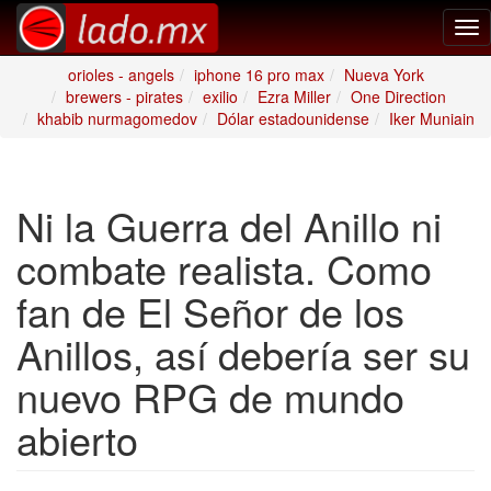
Tog
nav
orioles - angels
iphone 16 pro max
Nueva York
brewers - pirates
exilio
Ezra Miller
One Direction
khabib nurmagomedov
Dólar estadounidense
Iker Muniain
Ni la Guerra del Anillo ni
combate realista. Como
fan de El Señor de los
Anillos, así debería ser su
nuevo RPG de mundo
abierto