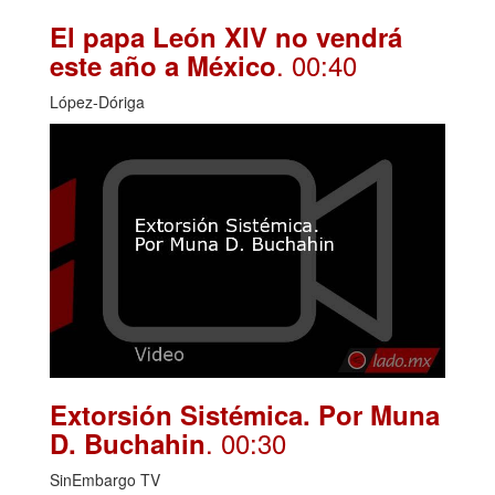
El papa León XIV no vendrá
. 00:40
este año a México
López-Dóriga
Extorsión Sistémica. Por Muna
. 00:30
D. Buchahin
SinEmbargo TV