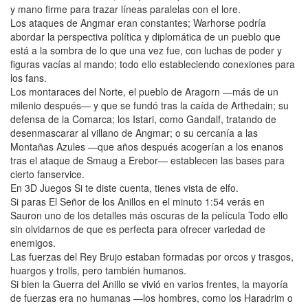
y mano firme para trazar líneas paralelas con el lore.
Los ataques de Angmar eran constantes; Warhorse podría
abordar la perspectiva política y diplomática de un pueblo que
está a la sombra de lo que una vez fue, con luchas de poder y
figuras vacías al mando; todo ello estableciendo conexiones para
los fans.
Los montaraces del Norte, el pueblo de Aragorn —más de un
milenio después— y que se fundó tras la caída de Arthedain; su
defensa de la Comarca; los Istari, como Gandalf, tratando de
desenmascarar al villano de Angmar; o su cercanía a las
Montañas Azules —que años después acogerían a los enanos
tras el ataque de Smaug a Erebor— establecen las bases para
cierto fanservice.
En 3D Juegos Si te diste cuenta, tienes vista de elfo.
Si paras El Señor de los Anillos en el minuto 1:54 verás en
Sauron uno de los detalles más oscuras de la película Todo ello
sin olvidarnos de que es perfecta para ofrecer variedad de
enemigos.
Las fuerzas del Rey Brujo estaban formadas por orcos y trasgos,
huargos y trolls, pero también humanos.
Si bien la Guerra del Anillo se vivió en varios frentes, la mayoría
de fuerzas era no humanas —los hombres, como los Haradrim o