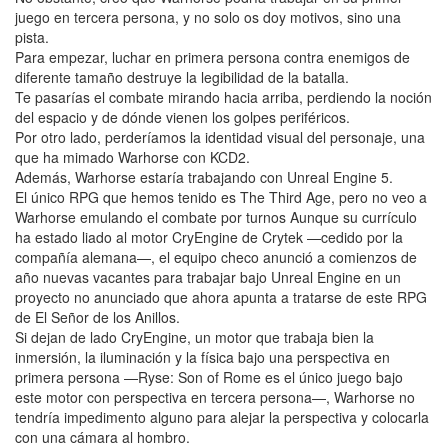
juego en tercera persona, y no solo os doy motivos, sino una
pista.
Para empezar, luchar en primera persona contra enemigos de
diferente tamaño destruye la legibilidad de la batalla.
Te pasarías el combate mirando hacia arriba, perdiendo la noción
del espacio y de dónde vienen los golpes periféricos.
Por otro lado, perderíamos la identidad visual del personaje, una
que ha mimado Warhorse con KCD2.
Además, Warhorse estaría trabajando con Unreal Engine 5.
El único RPG que hemos tenido es The Third Age, pero no veo a
Warhorse emulando el combate por turnos Aunque su currículo
ha estado liado al motor CryEngine de Crytek —cedido por la
compañía alemana—, el equipo checo anunció a comienzos de
año nuevas vacantes para trabajar bajo Unreal Engine en un
proyecto no anunciado que ahora apunta a tratarse de este RPG
de El Señor de los Anillos.
Si dejan de lado CryEngine, un motor que trabaja bien la
inmersión, la iluminación y la física bajo una perspectiva en
primera persona —Ryse: Son of Rome es el único juego bajo
este motor con perspectiva en tercera persona—, Warhorse no
tendría impedimento alguno para alejar la perspectiva y colocarla
con una cámara al hombro.