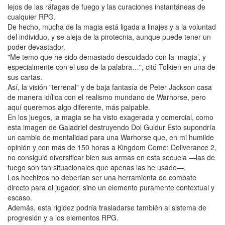
lejos de las ráfagas de fuego y las curaciones instantáneas de
cualquier RPG.
De hecho, mucha de la magia está ligada a linajes y a la voluntad
del individuo, y se aleja de la pirotecnia, aunque puede tener un
poder devastador.
"Me temo que he sido demasiado descuidado con la ‘magia’, y
especialmente con el uso de la palabra…", citó Tolkien en una de
sus cartas.
Así, la visión "terrenal" y de baja fantasía de Peter Jackson casa
de manera idílica con el realismo mundano de Warhorse, pero
aquí queremos algo diferente, más palpable.
En los juegos, la magia se ha visto exagerada y comercial, como
esta imagen de Galadriel destruyendo Dol Guldur Esto supondría
un cambio de mentalidad para una Warhorse que, en mi humilde
opinión y con más de 150 horas a Kingdom Come: Deliverance 2,
no consiguió diversificar bien sus armas en esta secuela —las de
fuego son tan situacionales que apenas las he usado—.
Los hechizos no deberían ser una herramienta de combate
directo para el jugador, sino un elemento puramente contextual y
escaso.
Además, esta rigidez podría trasladarse también al sistema de
progresión y a los elementos RPG.