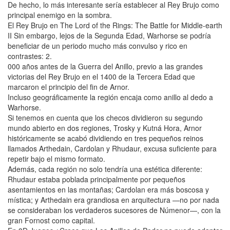
De hecho, lo más interesante sería establecer al Rey Brujo como
principal enemigo en la sombra.
El Rey Brujo en The Lord of the Rings: The Battle for Middle-earth
II Sin embargo, lejos de la Segunda Edad, Warhorse se podría
beneficiar de un periodo mucho más convulso y rico en
contrastes: 2.
000 años antes de la Guerra del Anillo, previo a las grandes
victorias del Rey Brujo en el 1400 de la Tercera Edad que
marcaron el principio del fin de Arnor.
Incluso geográficamente la región encaja como anillo al dedo a
Warhorse.
Si tenemos en cuenta que los checos dividieron su segundo
mundo abierto en dos regiones, Trosky y Kutná Hora, Arnor
históricamente se acabó dividiendo en tres pequeños reinos
llamados Arthedain, Cardolan y Rhudaur, excusa suficiente para
repetir bajo el mismo formato.
Además, cada región no solo tendría una estética diferente:
Rhudaur estaba poblada principalmente por pequeños
asentamientos en las montañas; Cardolan era más boscosa y
mística; y Arthedain era grandiosa en arquitectura —no por nada
se consideraban los verdaderos sucesores de Númenor—, con la
gran Fornost como capital.