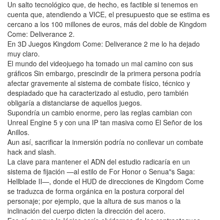
Un salto tecnológico que, de hecho, es factible si tenemos en
cuenta que, atendiendo a VICE, el presupuesto que se estima es
cercano a los 100 millones de euros, más del doble de Kingdom
Come: Deliverance 2.
En 3D Juegos Kingdom Come: Deliverance 2 me lo ha dejado
muy claro.
El mundo del videojuego ha tomado un mal camino con sus
gráficos Sin embargo, prescindir de la primera persona podría
afectar gravemente al sistema de combate físico, técnico y
despiadado que ha caracterizado al estudio, pero también
obligaría a distanciarse de aquellos juegos.
Supondría un cambio enorme, pero las reglas cambian con
Unreal Engine 5 y con una IP tan masiva como El Señor de los
Anillos.
Aun así, sacrificar la inmersión podría no conllevar un combate
hack and slash.
La clave para mantener el ADN del estudio radicaría en un
sistema de fijación —al estilo de For Honor o Senua"s Saga:
Hellblade II—, donde el HUD de direcciones de Kingdom Come
se traduzca de forma orgánica en la postura corporal del
personaje; por ejemplo, que la altura de sus manos o la
inclinación del cuerpo dicten la dirección del acero.