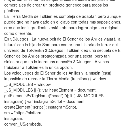
comerciales de crear un producto genérico para todos los
públicos.
La Tierra Media de Tolkien es compleja de adaptar, pero aunque
puede que no haya dado en el clavo con todas mis suposiciones,
creo que los ingredientes están ahí para lograr algo tan original
como diferente.
En 3DJuegos | La nueva peli de El Señor de los Anillos viajará "al
futuro" con la hija de Sam para contar una historia de terror del
universo de TolkienEn 3DJuegos | Tolkien ideó una secuela de El
Señor de los Anillos protagonizada por una secta, pero tan
siniestra que no lo leeremos nuncaEn 3DJuegos | A veces
traicionar a Tolkien es la única opción.
Los videojuegos de El Señor de los Anillos y la misión (casi)
imposible de recrear la Tierra Media (function() { window.
_JS_MODULES = window.
_JS_MODULES || {}; var headElement = document.
getElementsByTagName("head")[0]; if (_JS_MODULES.
instagram) { var instagramScript = document.
createElement("script"); instagramScript.
src = "https://platform.
instagram.
com/en_US/embeds.