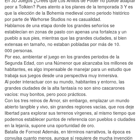
En 3D Juegos ¿Crees que Los Anillos de Poder no puede adaptar
peor a Tolkien? Pues atento a los planes de la temporada 3 Y es
que la elección de la Bohemia medieval como periodo histórico
por parte de Warhorse Studios no es casualidad.
Hablamos de una etapa donde los grandes señoríos se
establecían en zonas de pasto con apenas una fortaleza y un
pueblo a sus pies, mientras que las grandes ciudades, si bien
extensas en tamaño, no estaban pobladas por más de 10.
000 personas.
Por eso, ambientar el juego en los grandes periodos de la
Segunda Edad, con una Númenor que alcanzaba los millones de
habitantes, es algo impensable de manejar para un estudio que
trabaja sus juegos desde una perspectiva muy inmersiva.
Al poder interactuar con su mundo, habitantes y entorno, las
grandes ciudades de la alta fantasía no son sino cascarones
vacíos: muy bonitos, pero poco prácticos.
Con los tres reinos de Arnor, sin embargo, emplazar un mundo
abierto tangible y vivo, sin grandes regiones vacías, que nos deje
libertad para explorar sus terrenos vírgenes, al mismo tiempo que
podemos establecer puntos de referencia con pueblos o ciudades
en la lejanía, supone una oportunidad de oro.
Batalla de Fornost Además, en términos narrativos, la época es
convulsa cuanto menos, aunque sí requiere de mucha invención