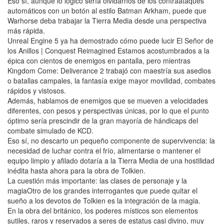
Eso sí, aunque lo lógico sería olvidarnos de los contraataques
automáticos con un botón al estilo Batman Arkham, puede que
Warhorse deba trabajar la Tierra Media desde una perspectiva
más rápida.
Unreal Engine 5 ya ha demostrado cómo puede lucir El Señor de
los Anillos | Conquest Reimagined Estamos acostumbrados a la
épica con cientos de enemigos en pantalla, pero mientras
Kingdom Come: Deliverance 2 trabajó con maestría sus asedios
o batallas campales, la fantasía exige mayor movilidad, combates
rápidos y vistosos.
Además, hablamos de enemigos que se mueven a velocidades
diferentes, con pesos y perspectivas únicas, por lo que el punto
óptimo sería prescindir de la gran mayoría de hándicaps del
combate simulado de KCD.
Eso sí, no descarto un pequeño componente de supervivencia: la
necesidad de luchar contra el frío, alimentarse o mantener el
equipo limpio y afilado dotaría a la Tierra Media de una hostilidad
inédita hasta ahora para la obra de Tolkien.
La cuestión más importante: las clases de personaje y la
magiaOtro de los grandes interrogantes que puede quitar el
sueño a los devotos de Tolkien es la integración de la magia.
En la obra del británico, los poderes místicos son elementos
sutiles, raros y reservados a seres de estatus casi divino, muy