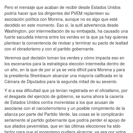
Pero el mensaje que acaban de recibir desde Estados Unidos
podría hacer que los dirigentes del PVEM replanteen su
asociación política con Morena, aunque no es algo que esté
decidido en este momento. Eso sí, la sutil advertencia desde
Washington, por intermediación de su embajada, ha causado una
fuerte sacudida interna entre los verdes en la que ya hay quienes
plantean la conveniencia de revisar y terminar su pacto de lealtad
con el obradorismo y con el partido gobernante.
Veremos qué decisión toman los verdes y cómo impacta eso en
los escenarios para la estratégica elección intermedia dentro de
un año, en la que de por sí ya se veía difícil para Morena y para
la presidenta Sheinbaum alcanzar una mayoría calificada en la
Cámara de Diputados para la segunda mitad de su sexenio.
Y si a esa dificultad que ya tenían registrada en el oficialismo, por
el desgaste del ejercicio de gobierno, se suma ahora la cacería
de Estados Unidos contra morenistas a los que acusan de
asociarse con el narcoterrorismo y un posible rompimiento de la
alianza por parte del Partido Verde, las cosas se le complicarán
seriamente al partido gobernante que podría perder el apoyo de
sus aliados pevemistas, que en las últimas elecciones ha sido
factor para que el morenismo pudiera alcanzar, ya sea por votos