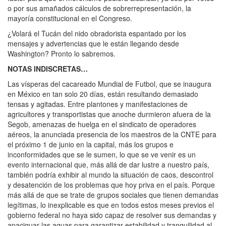
o por sus amañados cálculos de sobrerrepresentación, la
mayoría constitucional en el Congreso.
¿Volará el Tucán del nido obradorista espantado por los
mensajes y advertencias que le están llegando desde
Washington? Pronto lo sabremos.
NOTAS INDISCRETAS…
Las vísperas del cacareado Mundial de Futbol, que se inaugura
en México en tan solo 20 días, están resultando demasiado
tensas y agitadas. Entre plantones y manifestaciones de
agricultores y transportistas que anoche durmieron afuera de la
Segob, amenazas de huelga en el sindicato de operadores
aéreos, la anunciada presencia de los maestros de la CNTE para
el próximo 1 de junio en la capital, más los grupos e
inconformidades que se le sumen, lo que se ve venir es un
evento internacional que, más allá de dar lustre a nuestro país,
también podría exhibir al mundo la situación de caos, descontrol
y desatención de los problemas que hoy priva en el país. Porque
más allá de que se trate de grupos sociales que tienen demandas
legítimas, lo inexplicable es que en todos estos meses previos el
gobierno federal no haya sido capaz de resolver sus demandas y
apaciguar las aguas para garantizar estabilidad y tranquilidad al