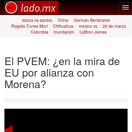
Tog
nav
toluca vs santos
China
Germán Berterame
Rogelio Funes Mori
Chihuahua
mexico vs
26 de marzo
Colombia
Inundación
LeBron James
El PVEM: ¿en la mira de
EU por alianza con
Morena?