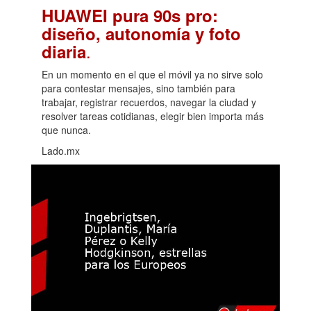
HUAWEI pura 90s pro:
diseño, autonomía y foto
.
diaria
En un momento en el que el móvil ya no sirve solo
para contestar mensajes, sino también para
trabajar, registrar recuerdos, navegar la ciudad y
resolver tareas cotidianas, elegir bien importa más
que nunca.
Lado.mx