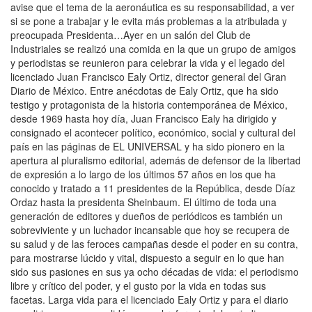
avise que el tema de la aeronáutica es su responsabilidad, a ver
si se pone a trabajar y le evita más problemas a la atribulada y
preocupada Presidenta…Ayer en un salón del Club de
Industriales se realizó una comida en la que un grupo de amigos
y periodistas se reunieron para celebrar la vida y el legado del
licenciado Juan Francisco Ealy Ortiz, director general del Gran
Diario de México. Entre anécdotas de Ealy Ortiz, que ha sido
testigo y protagonista de la historia contemporánea de México,
desde 1969 hasta hoy día, Juan Francisco Ealy ha dirigido y
consignado el acontecer político, económico, social y cultural del
país en las páginas de EL UNIVERSAL y ha sido pionero en la
apertura al pluralismo editorial, además de defensor de la libertad
de expresión a lo largo de los últimos 57 años en los que ha
conocido y tratado a 11 presidentes de la República, desde Díaz
Ordaz hasta la presidenta Sheinbaum. El último de toda una
generación de editores y dueños de periódicos es también un
sobreviviente y un luchador incansable que hoy se recupera de
su salud y de las feroces campañas desde el poder en su contra,
para mostrarse lúcido y vital, dispuesto a seguir en lo que han
sido sus pasiones en sus ya ocho décadas de vida: el periodismo
libre y crítico del poder, y el gusto por la vida en todas sus
facetas. Larga vida para el licenciado Ealy Ortiz y para el diario