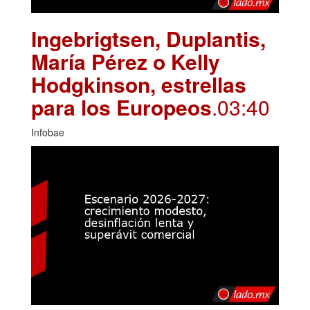
Ingebrigtsen, Duplantis,
María Pérez o Kelly
Hodgkinson, estrellas
para los Europeos
.03:40
Infobae