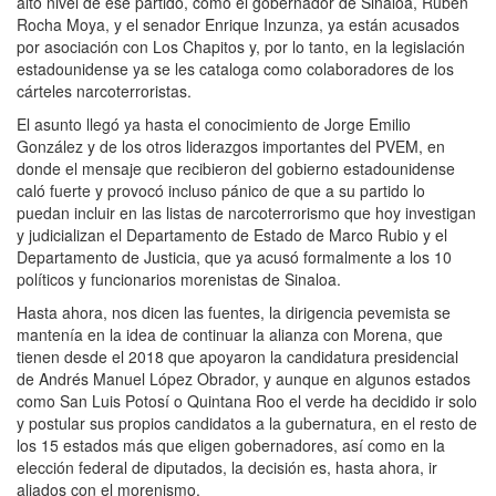
alto nivel de ese partido, como el gobernador de Sinaloa, Rubén
Rocha Moya, y el senador Enrique Inzunza, ya están acusados
por asociación con Los Chapitos y, por lo tanto, en la legislación
estadounidense ya se les cataloga como colaboradores de los
cárteles narcoterroristas.
El asunto llegó ya hasta el conocimiento de Jorge Emilio
González y de los otros liderazgos importantes del PVEM, en
donde el mensaje que recibieron del gobierno estadounidense
caló fuerte y provocó incluso pánico de que a su partido lo
puedan incluir en las listas de narcoterrorismo que hoy investigan
y judicializan el Departamento de Estado de Marco Rubio y el
Departamento de Justicia, que ya acusó formalmente a los 10
políticos y funcionarios morenistas de Sinaloa.
Hasta ahora, nos dicen las fuentes, la dirigencia pevemista se
mantenía en la idea de continuar la alianza con Morena, que
tienen desde el 2018 que apoyaron la candidatura presidencial
de Andrés Manuel López Obrador, y aunque en algunos estados
como San Luis Potosí o Quintana Roo el verde ha decidido ir solo
y postular sus propios candidatos a la gubernatura, en el resto de
los 15 estados más que eligen gobernadores, así como en la
elección federal de diputados, la decisión es, hasta ahora, ir
aliados con el morenismo.