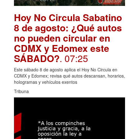
Hoy No Circula Sabatino
8 de agosto: ¿Qué autos
no pueden circular en
CDMX y Edomex este
SÁBADO?
. 07:25
Este sábado 8 de agosto aplica el Hoy No Circula en
CDMX y Edomex; revisa qué autos descansan, horarios,
hologramas y vehículos exentos
Tribuna