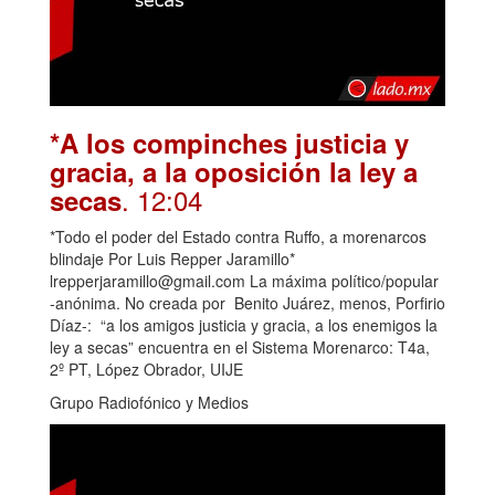
*A los compinches justicia y
gracia, a la oposición la ley a
. 12:04
secas
*Todo el poder del Estado contra Ruffo, a morenarcos
blindaje Por Luis Repper Jaramillo*
lrepperjaramillo@gmail.com La máxima político/popular
-anónima. No creada por Benito Juárez, menos, Porfirio
Díaz-: “a los amigos justicia y gracia, a los enemigos la
ley a secas” encuentra en el Sistema Morenarco: T4a,
2º PT, López Obrador, UIJE
Grupo Radiofónico y Medios