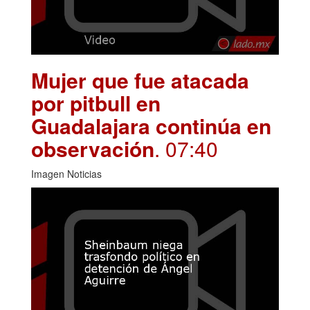
Mujer que fue atacada
por pitbull en
Guadalajara continúa en
observación
. 07:40
Imagen Noticias