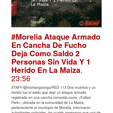
#Morelia Ataque Armado
En Cancha De Fucho
Deja Como Saldo 2
Personas Sin Vida Y 1
Herido En La Maiza
.
23:56
STAFF/@michangoonga/RED-113 Dos muertos y un
herido fue el saldo que dejó un ataque armado
registrado en una cancha conocida como «Fútbol
Park», ubicada en la comunidad de La Maiza,
perteneciente al municipio de Morelia, informaron
autoridades policiales, las cuales agregaron que una de