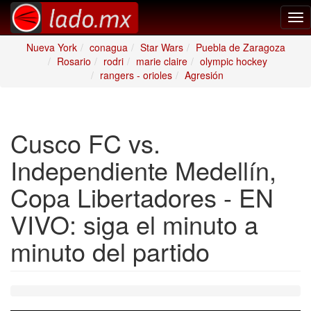
Tog
nav
Nueva York
conagua
Star Wars
Puebla de Zaragoza
Rosario
rodri
marie claire
olympic hockey
rangers - orioles
Agresión
Cusco FC vs.
Independiente Medellín,
Copa Libertadores - EN
VIVO: siga el minuto a
minuto del partido