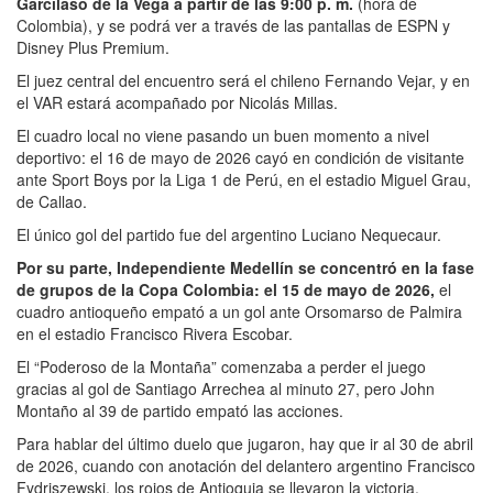
Garcilaso de la Vega a partir de las 9:00 p. m.
(hora de
Colombia), y se podrá ver a través de las pantallas de ESPN y
Disney Plus Premium.
El juez central del encuentro será el chileno Fernando Vejar, y en
el VAR estará acompañado por Nicolás Millas.
El cuadro local no viene pasando un buen momento a nivel
deportivo: el 16 de mayo de 2026 cayó en condición de visitante
ante Sport Boys por la Liga 1 de Perú, en el estadio Miguel Grau,
de Callao.
El único gol del partido fue del argentino Luciano Nequecaur.
Por su parte, Independiente Medellín se concentró en la fase
de grupos de la Copa Colombia: el 15 de mayo de 2026,
el
cuadro antioqueño empató a un gol ante Orsomarso de Palmira
en el estadio Francisco Rivera Escobar.
El “Poderoso de la Montaña” comenzaba a perder el juego
gracias al gol de Santiago Arrechea al minuto 27, pero John
Montaño al 39 de partido empató las acciones.
Para hablar del último duelo que jugaron, hay que ir al 30 de abril
de 2026, cuando con anotación del delantero argentino Francisco
Fydriszewski, los rojos de Antioquia se llevaron la victoria.