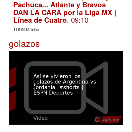
Pachuca... Atlante y Bravos
DAN LA CARA por la Liga MX |
. 09:10
Línea de Cuatro
TUDN México
golazos