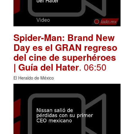
Spider-Man: Brand New
Day es el GRAN regreso
del cine de superhéroes
| Guía del Hater
. 06:50
El Heraldo de México