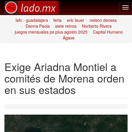
Tog
nav
lafc - guadalajara
feria
eric lauer
nelson deossa
Danna Paola
siete reinos
Norberto Rivera
juegos mensuales ps plus agosto 2025
Capital Humano
Agave
Exige Ariadna Montiel a
comités de Morena orden
en sus estados