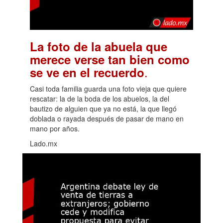
La foto de la abuela que
merece verse tan bien como
.
se ve en el recuerdo
Casi toda familia guarda una foto vieja que quiere
rescatar: la de la boda de los abuelos, la del
bautizo de alguien que ya no está, la que llegó
doblada o rayada después de pasar de mano en
mano por años.
Lado.mx