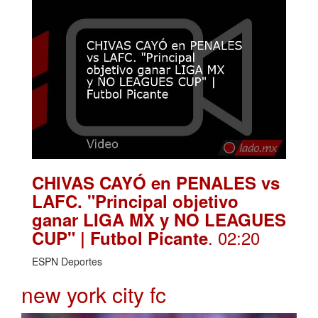
CHIVAS CAYÓ en PENALES vs
LAFC. "Principal objetivo
ganar LIGA MX y NO LEAGUES
. 02:20
CUP" | Futbol Picante
ESPN Deportes
new york city fc