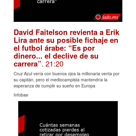
David Faitelson revienta a Erik
Lira ante su posible fichaje en
el futbol árabe: “Es por
dinero... el declive de su
. 21:20
carrera”
Cruz Azul vería con buenos ojos la millonaria venta por
su capitán, pero el mediocampista mantendría la
esperanza de cumplir su sueño en Europa
Infobae