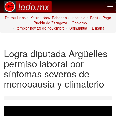
Tog
nav
Detroit Lions
Kenia López Rabadán
Incendio
Perú
Pago
Puebla de Zaragoza
Gobierno
temblor hoy 23 de noviembre
Chihuahua
España
Logra diputada Argüelles
permiso laboral por
síntomas severos de
menopausia y climaterio