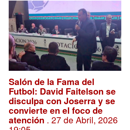
Salón de la Fama del
Futbol: David Faitelson se
disculpa con Joserra y se
convierte en el foco de
atención
. 27 de Abril, 2026
19:05