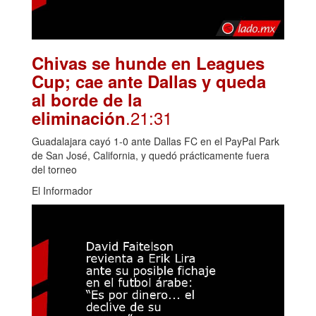
Chivas se hunde en Leagues
Cup; cae ante Dallas y queda
al borde de la
.21:31
eliminación
Guadalajara cayó 1-0 ante Dallas FC en el PayPal Park
de San José, California, y quedó prácticamente fuera
del torneo
El Informador