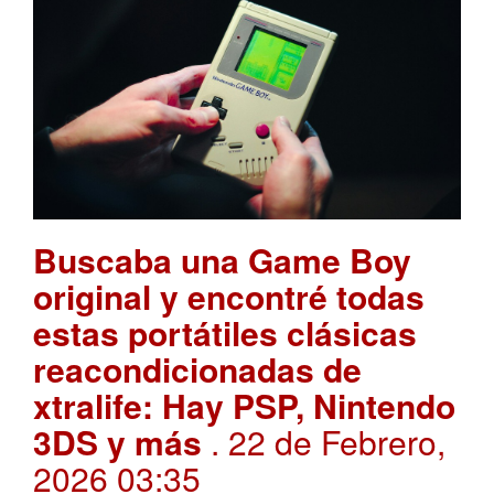
Buscaba una Game Boy
original y encontré todas
estas portátiles clásicas
reacondicionadas de
xtralife: Hay PSP, Nintendo
3DS y más
. 22 de Febrero,
2026 03:35