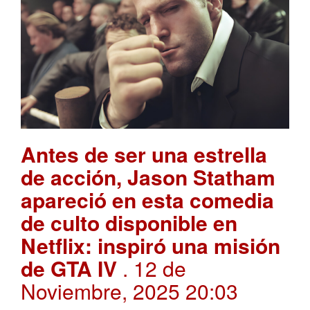
Antes de ser una estrella
de acción, Jason Statham
apareció en esta comedia
de culto disponible en
Netflix: inspiró una misión
de GTA IV
. 12 de
Noviembre, 2025 20:03