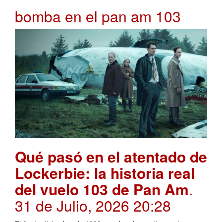
bomba en el pan am 103
Qué pasó en el atentado de
Lockerbie: la historia real
del vuelo 103 de Pan Am
.
31 de Julio, 2026 20:28