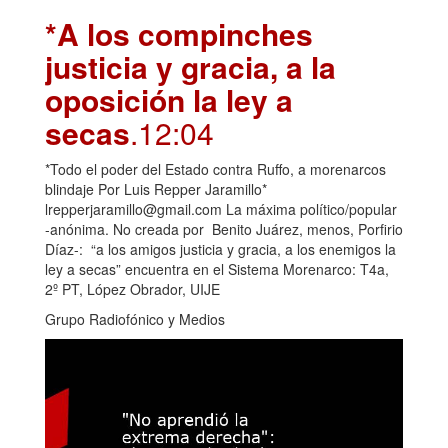
*A los compinches
justicia y gracia, a la
oposición la ley a
secas
.12:04
*Todo el poder del Estado contra Ruffo, a morenarcos
blindaje Por Luis Repper Jaramillo*
lrepperjaramillo@gmail.com La máxima político/popular
-anónima. No creada por Benito Juárez, menos, Porfirio
Díaz-: “a los amigos justicia y gracia, a los enemigos la
ley a secas” encuentra en el Sistema Morenarco: T4a,
2º PT, López Obrador, UIJE
Grupo Radiofónico y Medios