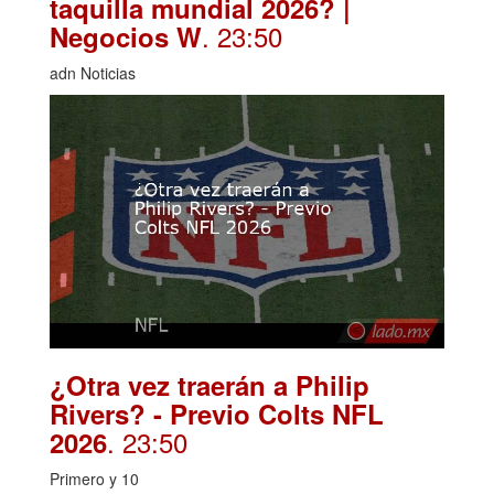
taquilla mundial 2026? |
. 23:50
Negocios W
adn Noticias
¿Otra vez traerán a Philip
Rivers? - Previo Colts NFL
. 23:50
2026
Primero y 10