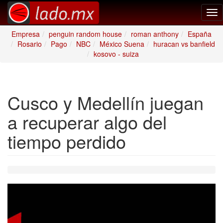
Tog
nav
Empresa
penguin random house
roman anthony
España
Rosario
Pago
NBC
México Suena
huracan vs banfield
kosovo - suiza
Cusco y Medellín juegan
a recuperar algo del
tiempo perdido