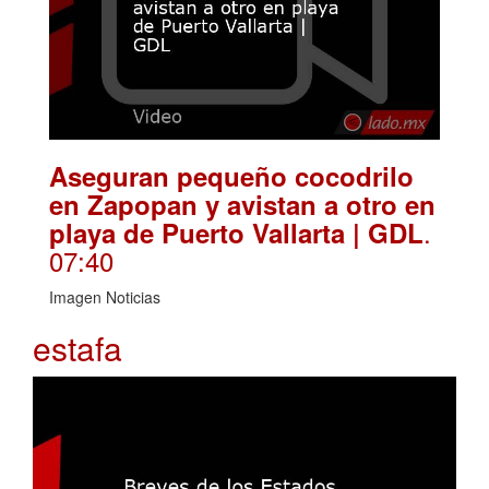
Aseguran pequeño cocodrilo
en Zapopan y avistan a otro en
.
playa de Puerto Vallarta | GDL
07:40
Imagen Noticias
estafa