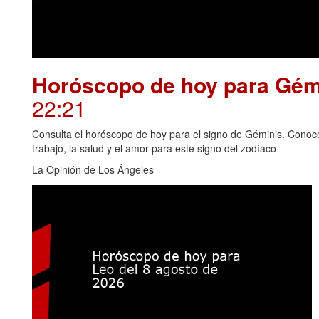
Horóscopo de hoy para Gémi
22:21
Consulta el horóscopo de hoy para el signo de Géminis. Conoce 
trabajo, la salud y el amor para este signo del zodíaco
La Opinión de Los Ángeles