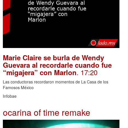
Marie Claire se burla de Wendy
Guevara al recordarle cuando fue
. 17:20
“migajera” con Marlon
Las conductoras recordaron momentos de La Casa de los
Famosos México
Infobae
ocarina of time remake