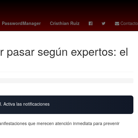
acos
españa portugal
Copa Panamericana de Voleibol Femenino
PasswordManager
Cristhian Ruiz
Contacto
 pasar según expertos: el
. Activa las notificaciones
manifestaciones que merecen atención inmediata para prevenir