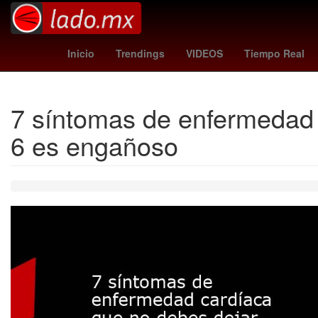
spider man brand new day tiene post creditos
Juan Pablo Medina
Inicio
Trendings
VIDEOS
Tiempo Real
7 síntomas de enfermedad 
6 es engañoso