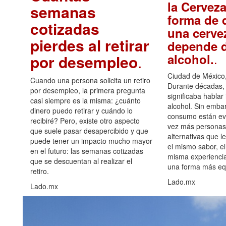
la Cerveza
semanas
forma de d
cotizadas
una cerve
pierdes al retirar
depende d
.
alcohol.
por desempleo
.
Ciudad de México,
Cuando una persona solicita un retiro
Durante décadas, 
por desempleo, la primera pregunta
significaba hablar
casi siempre es la misma: ¿cuánto
alcohol. Sin embar
dinero puedo retirar y cuándo lo
consumo están ev
recibiré? Pero, existe otro aspecto
vez más personas
que suele pasar desapercibido y que
alternativas que l
puede tener un impacto mucho mayor
el mismo sabor, el
en el futuro: las semanas cotizadas
misma experiencia
que se descuentan al realizar el
una forma más equ
retiro.
Lado.mx
Lado.mx