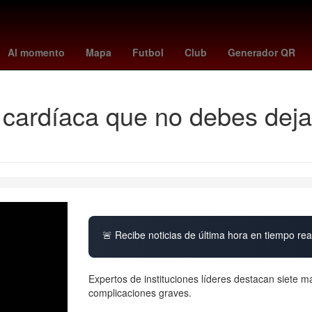
Incendio
iphone 16 pro max
Gobierno
Rosario
chrome
t
Al momento
Mapa
Futbol
Club
Generador QR
cardíaca que no debes dejar
🚨 Recibe noticias de última hora en tiempo real
Expertos de instituciones líderes destacan siete 
complicaciones graves.