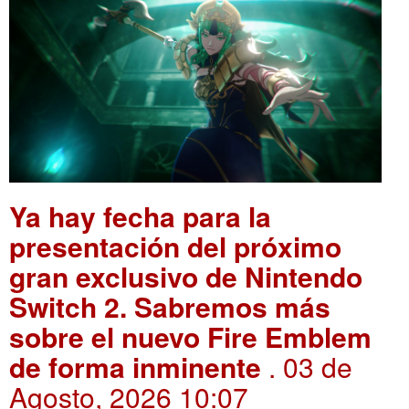
Ya hay fecha para la
presentación del próximo
gran exclusivo de Nintendo
Switch 2. Sabremos más
sobre el nuevo Fire Emblem
de forma inminente
. 03 de
Agosto, 2026 10:07