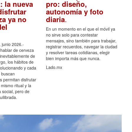
: la nueva
pro: diseño,
isfrutar
autonomía y foto
.
za ya no
diaria
el
En un momento en el que el móvil ya
no sirve solo para contestar
mensajes, sino también para trabajar,
 junio 2026.-
registrar recuerdos, navegar la ciudad
hablar de cerveza
y resolver tareas cotidianas, elegir
 inevitablemente de
bien importa más que nunca.
go, los hábitos de
Lado.mx
olucionando y cada
 buscan
es permitan disfrutar
 mismo ritual y la
 social, pero de
ilibrada.