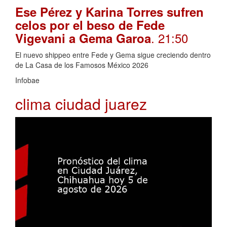
Ese Pérez y Karina Torres sufren
celos por el beso de Fede
. 21:50
Vigevani a Gema Garoa
El nuevo shippeo entre Fede y Gema sigue creciendo dentro
de La Casa de los Famosos México 2026
Infobae
clima ciudad juarez