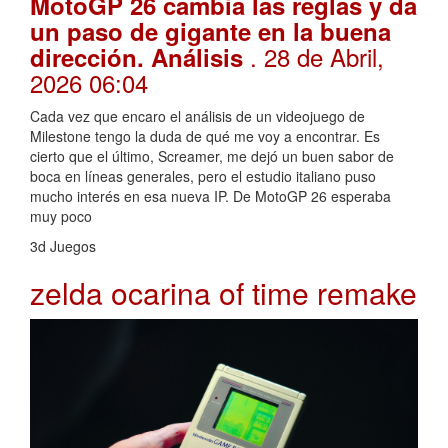
MotoGP 26 cambia las reglas y da
un paso de gigante en la buena
. 28 de Abril,
dirección. Análisis
2026 06:04
Cada vez que encaro el análisis de un videojuego de
Milestone tengo la duda de qué me voy a encontrar. Es
cierto que el último, Screamer, me dejó un buen sabor de
boca en líneas generales, pero el estudio italiano puso
mucho interés en esa nueva IP. De MotoGP 26 esperaba
muy poco
3d Juegos
zelda ocarina of time remake