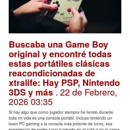
Buscaba una Game Boy
original y encontré todas
estas portátiles clásicas
reacondicionadas de
xtralife: Hay PSP, Nintendo
3DS y más
. 22 de Febrero,
2026 03:35
Si hay algo que como jugador siempre he tenido durante
toda mi vida es una consola portátil. Incluso teniendo un
buen PC gaming o la consola más potente de turno, esa
experiencia de poder jugar tumbado en el sofá o en la cama