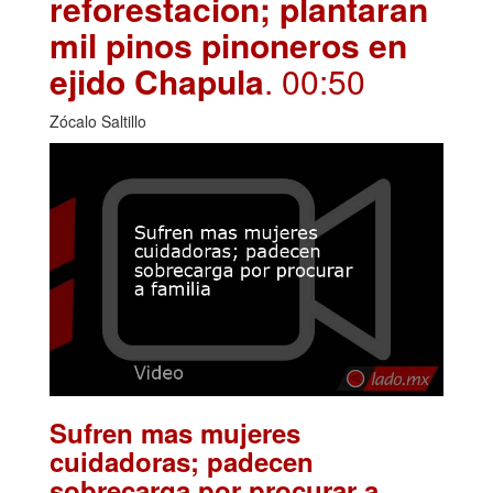
reforestacion; plantaran
mil pinos pinoneros en
ejido Chapula
. 00:50
Zócalo Saltillo
Sufren mas mujeres
cuidadoras; padecen
sobrecarga por procurar a