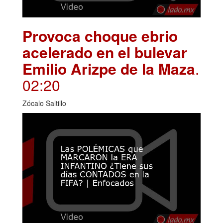
Provoca choque ebrio
acelerado en el bulevar
Emilio Arizpe de la Maza
.
02:20
Zócalo Saltillo