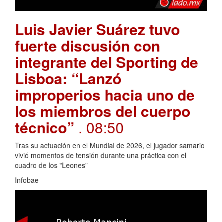
Luis Javier Suárez tuvo
fuerte discusión con
integrante del Sporting de
Lisboa: “Lanzó
improperios hacia uno de
los miembros del cuerpo
técnico”
. 08:50
Tras su actuación en el Mundial de 2026, el jugador samario
vivió momentos de tensión durante una práctica con el
cuadro de los "Leones"
Infobae