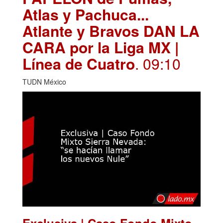
Atlas y Pachuca...
Atlante y Bravos DAN LA
CARA por la Liga MX |
Línea de Cuatro
. 09:10
TUDN México
Exclusiva | Caso Fondo Mixto