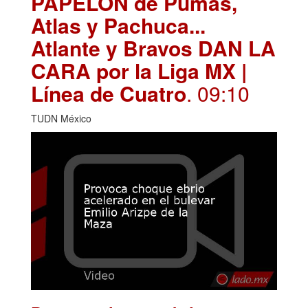
PAPELÓN de Pumas,
Atlas y Pachuca...
Atlante y Bravos DAN LA
CARA por la Liga MX |
Línea de Cuatro
. 09:10
TUDN México