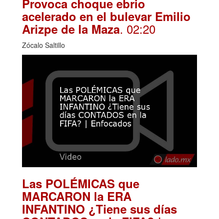
Provoca choque ebrio
acelerado en el bulevar Emilio
. 02:20
Arizpe de la Maza
Zócalo Saltillo
Las POLÉMICAS que
MARCARON la ERA
INFANTINO ¿Tiene sus días